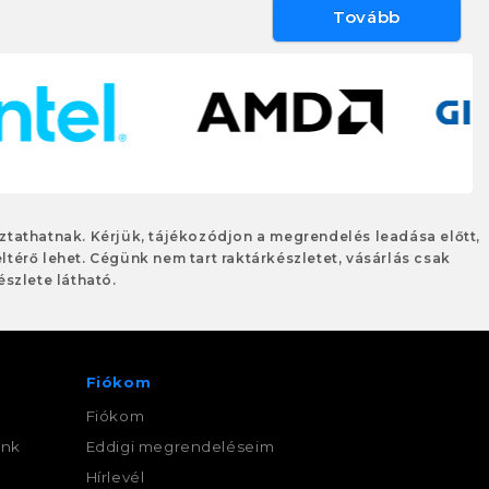
Tovább
oztathatnak. Kérjük, tájékozódjon a megrendelés leadása előtt,
eltérő lehet. Cégünk nem tart raktárkészletet, vásárlás csak
szlete látható.
Fiókom
Fiókom
ink
Eddigi megrendeléseim
,
Hírlevél