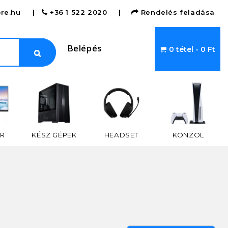
re.hu
|
+36 1 522 2020
|
Rendelés feladása
Belépés
0 tétel - 0 Ft
R
KÉSZ GÉPEK
HEADSET
KONZOL