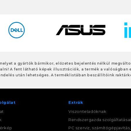
 melyet a gyártók bármikor, előzetes bejelentés nélkül megvált
alni! A fent látható képek illusztrációk, a termék a valóságban 
ndelés után lehetséges. A terméklistában beszállítóink raktárké
olgálat
Extrák
at
Viszonteladóknak
k
Rendszergazda szolgáltatása
érkép
PC szerviz, számítógépjavítás