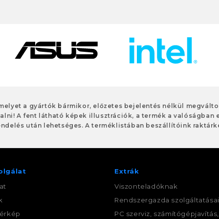
 melyet a gyártók bármikor, előzetes bejelentés nélkül megvált
alni! A fent látható képek illusztrációk, a termék a valóságban 
ndelés után lehetséges. A terméklistában beszállítóink raktárké
olgálat
Extrák
at
Viszonteladóknak
k
Rendszergazda szolgáltatása
érkép
PC szerviz, számítógépjavítás