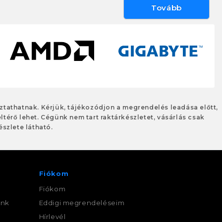
Tovább
oztathatnak. Kérjük, tájékozódjon a megrendelés leadása előtt,
eltérő lehet. Cégünk nem tart raktárkészletet, vásárlás csak
szlete látható.
Fiókom
Fiókom
ink
Eddigi megrendeléseim
,
Hírlevél