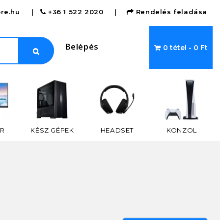
re.hu
|
+36 1 522 2020
|
Rendelés feladása
Belépés
0 tétel - 0 Ft
R
KÉSZ GÉPEK
HEADSET
KONZOL