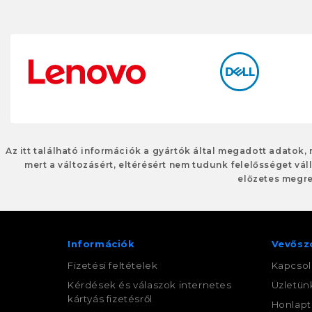
Az itt található információk a gyártók által megadott adatok,
mert a változásért, eltérésért nem tudunk felelősséget váll
előzetes megre
Információk
Vevősz
Fizetési feltételek
Kapcsol
Kérdések és válaszok internetes
Üzletün
kártyás fizetésről
Honlapt