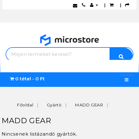
|
|
0 tétel - 0 Ft
Főoldal
Gyártó
MADD GEAR
MADD GEAR
Nincsenek listázandó gyártók.