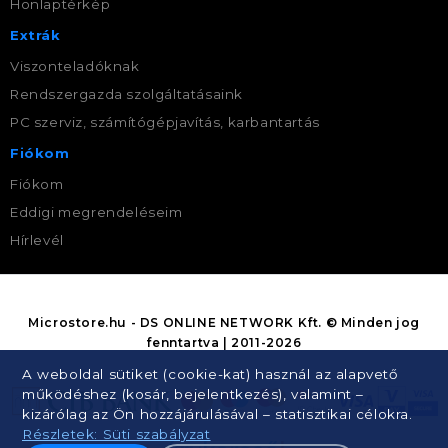
Honlaptérkép
Extrák
Viszonteladóknak
Rendszergazda szolgáltatásaink
PC szerviz, számítógépjavítás, karbantartás
Fiókom
Fiókom
Eddigi megrendeléseim
Hírlevél
Microstore.hu - DS ONLINE NETWORK Kft. © Minden jog
fenntartva | 2011-2026
A weboldal sütiket (cookie-kat) használ az alapvető
működéshez (kosár, bejelentkezés), valamint –
kizárólag az Ön hozzájárulásával – statisztikai célokra.
Részletek: Süti szabályzat