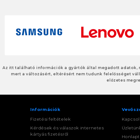
Az itt található információk a gyártók által megadott adatok,
mert a változásért, eltérésért nem tudunk felelősséget váll
előzetes megre
Információk
Vevősz
Fizetési feltételek
Kapcsol
Kérdések és válaszok internetes
Üzletün
kártyás fizetésről
Honlapt