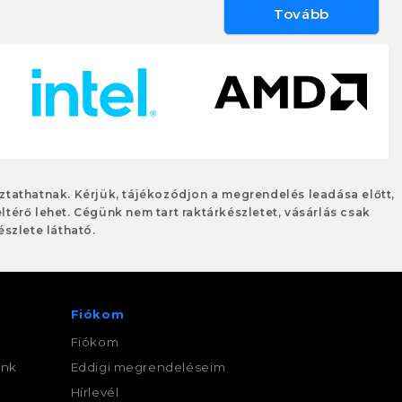
Tovább
oztathatnak. Kérjük, tájékozódjon a megrendelés leadása előtt,
eltérő lehet. Cégünk nem tart raktárkészletet, vásárlás csak
szlete látható.
Fiókom
Fiókom
ink
Eddigi megrendeléseim
,
Hírlevél