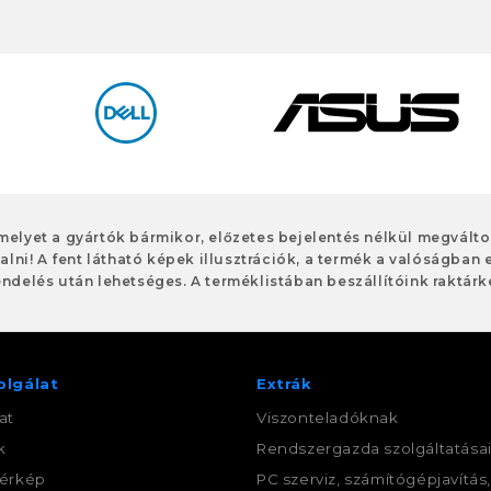
 melyet a gyártók bármikor, előzetes bejelentés nélkül megvált
alni! A fent látható képek illusztrációk, a termék a valóságban 
ndelés után lehetséges. A terméklistában beszállítóink raktárké
olgálat
Extrák
at
Viszonteladóknak
k
Rendszergazda szolgáltatása
érkép
PC szerviz, számítógépjavítás