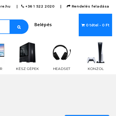
re.hu
|
+36 1 522 2020
|
Rendelés feladása
Belépés
0 tétel - 0 Ft
R
KÉSZ GÉPEK
HEADSET
KONZOL