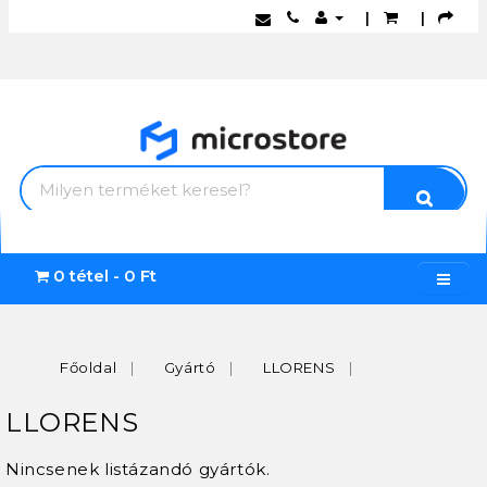
|
|
0 tétel - 0 Ft
Főoldal
Gyártó
LLORENS
LLORENS
Nincsenek listázandó gyártók.