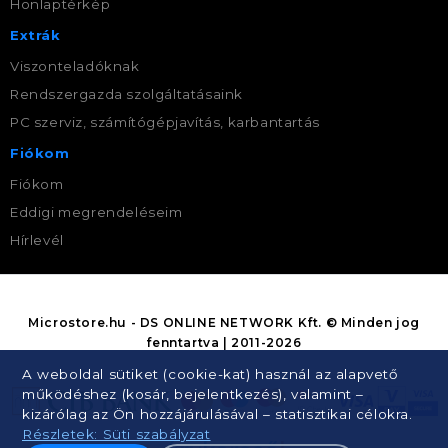
Honlaptérkép
Extrák
Viszonteladóknak
Rendszergazda szolgáltatásaink
PC szerviz, számítógépjavítás, karbantartás
Fiókom
Fiókom
Eddigi megrendeléseim
Hírlevél
Microstore.hu - DS ONLINE NETWORK Kft. © Minden jog
fenntartva | 2011-2026
A weboldal sütiket (cookie-kat) használ az alapvető
működéshez (kosár, bejelentkezés), valamint –
kizárólag az Ön hozzájárulásával – statisztikai célokra.
Részletek: Süti szabályzat