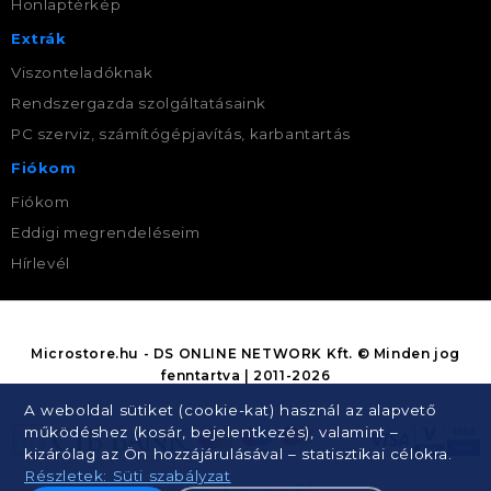
Honlaptérkép
Extrák
Viszonteladóknak
Rendszergazda szolgáltatásaink
PC szerviz, számítógépjavítás, karbantartás
Fiókom
Fiókom
Eddigi megrendeléseim
Hírlevél
Microstore.hu - DS ONLINE NETWORK Kft. © Minden jog
fenntartva | 2011-2026
A weboldal sütiket (cookie-kat) használ az alapvető
működéshez (kosár, bejelentkezés), valamint –
kizárólag az Ön hozzájárulásával – statisztikai célokra.
Részletek: Süti szabályzat