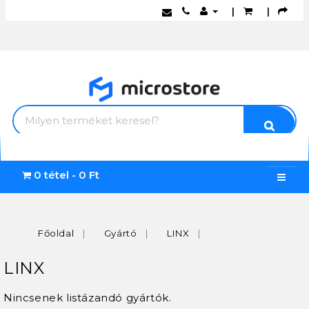
|
|
0 tétel - 0 Ft
Főoldal
Gyártó
LINX
LINX
Nincsenek listázandó gyártók.