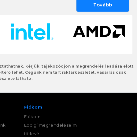
Tovább
oztathatnak. Kérjük, tájékozódjon a megrendelés leadása előtt,
eltérő lehet. Cégünk nem tart raktárkészletet, vásárlás csak
szlete látható.
Fiókom
Fiókom
ink
Eddigi megrendeléseim
,
Hírlevél