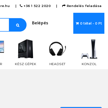
re.hu
|
+36 1 522 2020
|
Rendelés feladása
Belépés
0 tétel - 0 Ft
R
KÉSZ GÉPEK
HEADSET
KONZOL