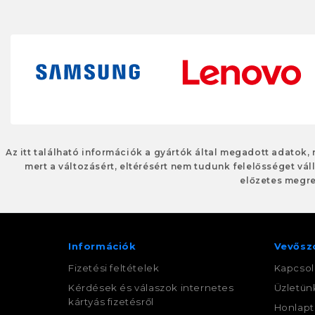
Az itt található információk a gyártók által megadott adatok,
mert a változásért, eltérésért nem tudunk felelősséget váll
előzetes megre
Információk
Vevősz
Fizetési feltételek
Kapcsol
Kérdések és válaszok internetes
Üzletün
kártyás fizetésről
Honlapt