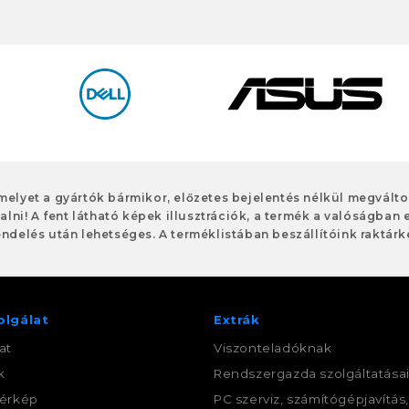
 melyet a gyártók bármikor, előzetes bejelentés nélkül megvált
alni! A fent látható képek illusztrációk, a termék a valóságban 
ndelés után lehetséges. A terméklistában beszállítóink raktárké
olgálat
Extrák
at
Viszonteladóknak
k
Rendszergazda szolgáltatása
érkép
PC szerviz, számítógépjavítás