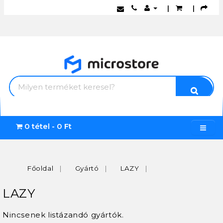
|
|
0 tétel - 0 Ft
Főoldal
Gyártó
LAZY
LAZY
Nincsenek listázandó gyártók.