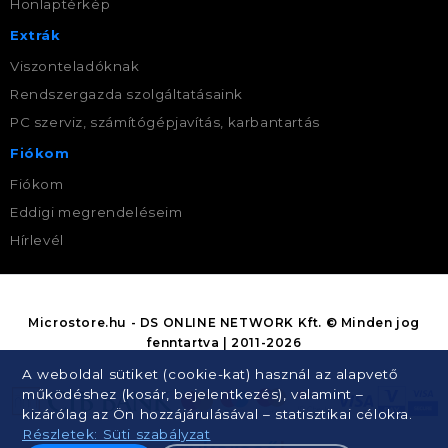
Honlaptérkép
Extrák
Viszonteladóknak
Rendszergazda szolgáltatásaink
PC szerviz, számítógépjavítás, karbantartás
Fiókom
Fiókom
Eddigi megrendeléseim
Hírlevél
Microstore.hu - DS ONLINE NETWORK Kft. © Minden jog
fenntartva | 2011-2026
A weboldal sütiket (cookie-kat) használ az alapvető
működéshez (kosár, bejelentkezés), valamint –
kizárólag az Ön hozzájárulásával – statisztikai célokra.
Részletek: Süti szabályzat