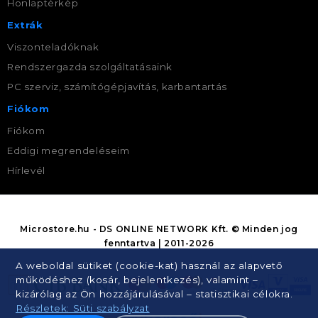
Honlaptérkép
Extrák
Viszonteladóknak
Rendszergazda szolgáltatásaink
PC szerviz, számítógépjavítás, karbantartás
Fiókom
Fiókom
Eddigi megrendeléseim
Hírlevél
Microstore.hu - DS ONLINE NETWORK Kft. © Minden jog
fenntartva | 2011-2026
A weboldal sütiket (cookie-kat) használ az alapvető
működéshez (kosár, bejelentkezés), valamint –
kizárólag az Ön hozzájárulásával – statisztikai célokra.
Részletek: Süti szabályzat