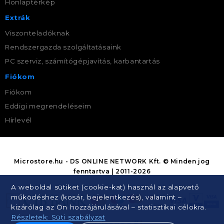
Honlaptérkép
Extrák
Viszonteladóknak
Rendszergazda szolgáltatásaink
PC szerviz, számítógépjavítás, karbantartás
Fiókom
Fiókom
Eddigi megrendeléseim
Hírlevél
Microstore.hu - DS ONLINE NETWORK Kft. © Minden jog
fenntartva | 2011-2026
A weboldal sütiket (cookie-kat) használ az alapvető
működéshez (kosár, bejelentkezés), valamint –
kizárólag az Ön hozzájárulásával – statisztikai célokra.
Részletek: Süti szabályzat