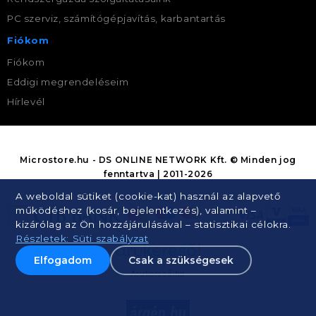
PC szerviz, számítógépjavítás, karbantartás
Fiókom
Fiókom
Eddigi megrendeléseim
Hírlevél
Microstore.hu - DS ONLINE NETWORK Kft. © Minden jog
fenntartva | 2011-2026
A weboldal sütiket (cookie-kat) használ az alapvető
működéshez (kosár, bejelentkezés), valamint –
kizárólag az Ön hozzájárulásával – statisztikai célokra.
Részletek: Süti szabályzat
Elfogadom
Csak a szükségesek
Árukereső.hu