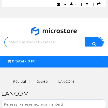
|
|
0 tétel - 0 Ft
Főoldal
Gyártó
LANCOM
LANCOM