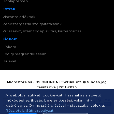
Honlaptérkép
Extrák
Viszonteladóknak
Rendszergazda szolgáltatásaink
PC szerviz, számítógépjavítás, karbantartás
Fiókom
Fiókom
Eddigi megrendeléseim
Hírlevél
Microstore.hu - DS ONLINE NETWORK Kft. © Minden jog
fenntartva | 2011-2026
A weboldal sütiket (cookie-kat) használ az alapvető
működéshez (kosár, bejelentkezés), valamint –
kizárólag az Ön hozzájárulásával – statisztikai célokra.
Részletek: Süti szabályzat