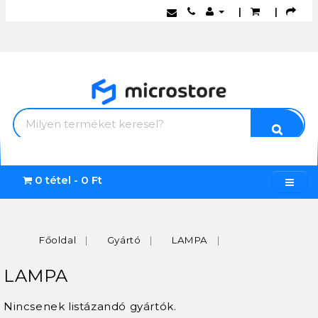
|
|
0 tétel - 0 Ft
Főoldal
Gyártó
LAMPA
LAMPA
Nincsenek listázandó gyártók.