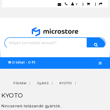
|
|
0 tétel - 0 Ft
Főoldal
Gyártó
KYOTO
KYOTO
Nincsenek listázandó gyártók.