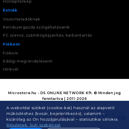
Honlaptérkép
Extrák
Viszonteladóknak
Rendszergazda szolgáltatásaink
PC szerviz, számítógépjavítás, karbantartás
Fiókom
Fiókom
Eddigi megrendeléseim
Hírlevél
Microstore.hu - DS ONLINE NETWORK Kft. © Minden jog
fenntartva | 2011-2026
A weboldal sütiket (cookie-kat) használ az alapvető
működéshez (kosár, bejelentkezés), valamint –
kizárólag az Ön hozzájárulásával – statisztikai célokra.
Részletek: Süti szabályzat