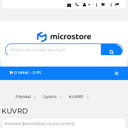
|
|
0 tétel - 0 Ft
Főoldal
Gyártó
KUVRD
KUVRD