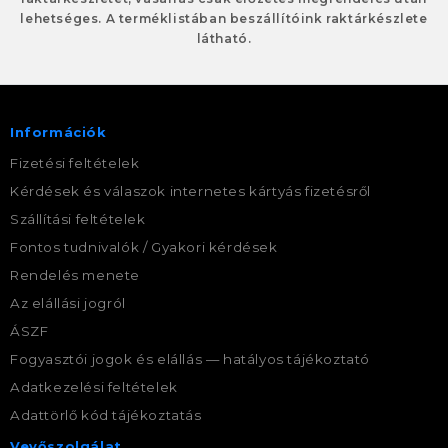
lehetséges. A terméklistában beszállítóink raktárkészlete
látható.
Információk
Fizetési feltételek
Kérdések és válaszok internetes kártyás fizetésről
Szállítási feltételek
Fontos tudnivalók / Gyakori kérdések
Rendelés menete
Az elállási jogról
ÁSZF
Fogyasztói jogok és elállás — hatályos tájékoztató
Adatkezelési feltételek
Adattörlő kód tájékoztatás
Vevőszolgálat