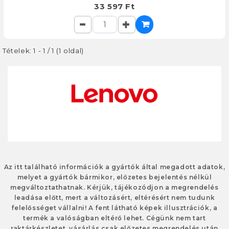
33 597 Ft
Tételek: 1 - 1 / 1 (1 oldal)
Az itt található információk a gyártók által megadott adatok,
melyet a gyártók bármikor, előzetes bejelentés nélkül
megváltoztathatnak. Kérjük, tájékozódjon a megrendelés
leadása előtt, mert a változásért, eltérésért nem tudunk
felelősséget vállalni! A fent látható képek illusztrációk, a
termék a valóságban eltérő lehet. Cégünk nem tart
raktárkészletet, vásárlás csak előzetes megrendelés után