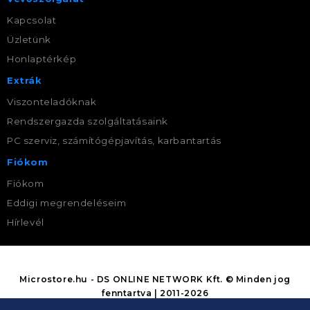
Kapcsolat
Üzletünk
Honlaptérkép
Extrák
Viszonteladóknak
Rendszergazda szolgáltatásaink
PC szerviz, számítógépjavítás, karbantartás
Fiókom
Fiókom
Eddigi megrendeléseim
Hírlevél
Microstore.hu - DS ONLINE NETWORK Kft. © Minden jog
fenntartva | 2011-2026