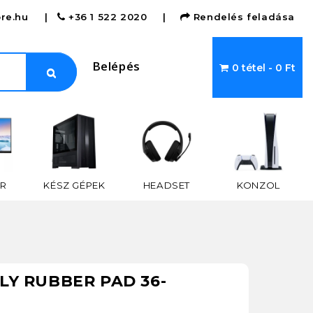
re.hu
|
+36 1 522 2020
|
Rendelés feladása
Belépés
0 tétel - 0 Ft
R
KÉSZ GÉPEK
HEADSET
KONZOL
LY RUBBER PAD 36-