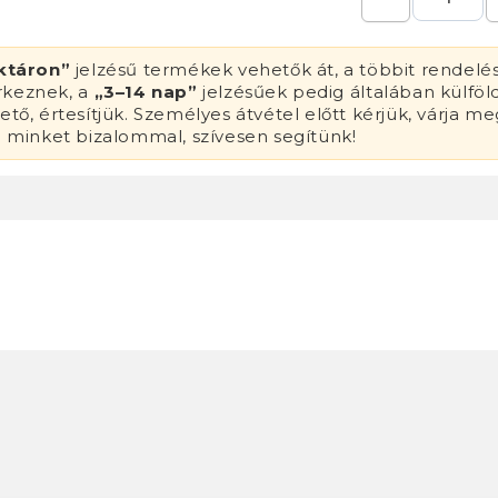
ktáron”
jelzésű termékek vehetők át, a többit rendelé
érkeznek, a
„3–14 nap”
jelzésűek pedig általában külföl
tő, értesítjük. Személyes átvétel előtt kérjük, várja me
n minket bizalommal, szívesen segítünk!