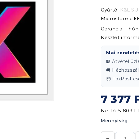
Gyártó:
K&L SU
Microstore ci
Garancia: 1 hó
Készlet inform
Mai rendelé
🏪 Átvétel üz
🚚 Házhozszáll
📦 FoxPost 
7 377 
Nettó: 5 809 F
Mennyiség