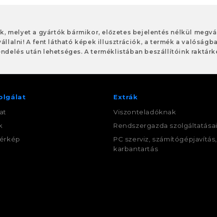
ok, melyet a gyártók bármikor, előzetes bejelentés nélkül meg
vállalni! A fent látható képek illusztrációk, a termék a valóságb
ndelés után lehetséges. A terméklistában beszállítóink raktárké
olgálat
Extrák
at
Viszonteladóknak
k
Rendszergazda szolgáltatása
érkép
PC szerviz, számítógépjavítás
karbantartás