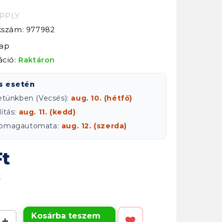
PPLY
kkszám:
977982
nap
áció:
Raktáron
s esetén
letünkben (Vecsés):
aug. 10. (hétfő)
ítás:
aug. 11. (kedd)
csomagautomata:
aug. 12. (szerda)
Ft
t
Kosárba teszem