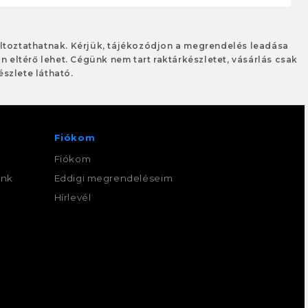
változtathatnak. Kérjük, tájékozódjon a megrendelés leadása
an eltérő lehet. Cégünk nem tart raktárkészletet, vásárlás csak
szlete látható.
Fiókom
Fiókom
ink
Eddigi megrendeléseim
,
Hírlevél