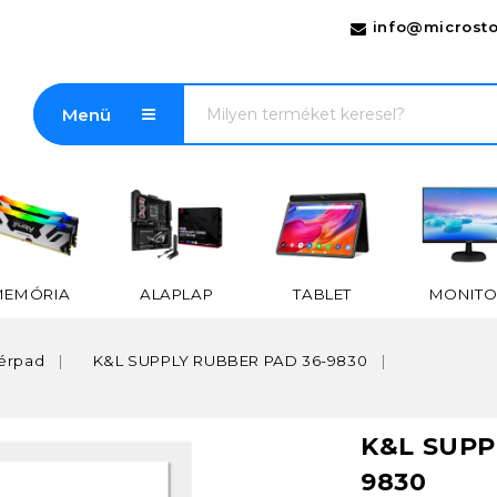
info@microsto
Menü
MEMÓRIA
ALAPLAP
TABLET
MONITO
érpad
K&L SUPPLY RUBBER PAD 36-9830
K&L SUPP
9830