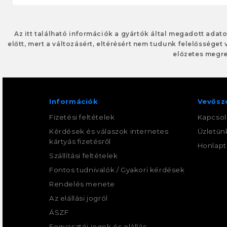
Az itt található információk a gyártók által megadott adat
előtt, mert a változásért, eltérésért nem tudunk felelősséget 
előzetes megre
Információk
Vevősz
Fizetési feltételek
Kapcsol
Kérdések és válaszok internetes
Üzletün
kártyás fizetésről
Honlapt
Szállítási feltételek
Fontos tudnivalók / Gyakori kérdések
Rendelés menete
Az elállási jogról
ÁSZF
Fogyasztói jogok és elállás —