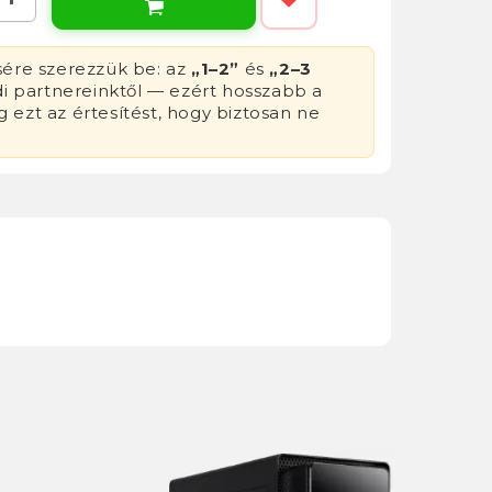

sére szerezzük be: az
„1–2”
és
„2–3
di partnereinktől — ezért hosszabb a
g ezt az értesítést, hogy biztosan ne