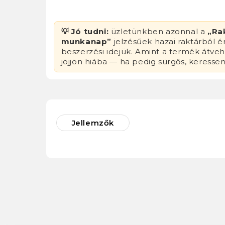
💡 Jó tudni:
üzletünkben azonnal a
„Ra
munkanap”
jelzésűek hazai raktárból 
beszerzési idejük. Amint a termék átvehe
jöjjön hiába — ha pedig sürgős, keresse
Jellemzők