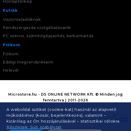
Honlaptérkép
Extrák
Viszonteladóknak
Rendszergazda szolgáltatásaink
PC szerviz, számítógépjavítás, karbantartás
Fiókom
Fiókom
Eddigi megrendeléseim
Hírlevél
Microstore.hu - DS ONLINE NETWORK Kft. © Minden jog
fenntartva | 2011-2026
A weboldal sütiket (cookie-kat) használ az alapvető
működéshez (kosár, bejelentkezés), valamint –
kizárólag az Ön hozzájárulásával – statisztikai célokra.
Részletek: Süti szabályzat