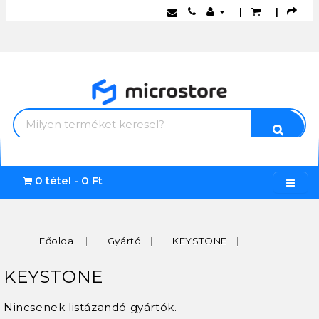
|
|
0 tétel - 0 Ft
Főoldal
Gyártó
KEYSTONE
KEYSTONE
Nincsenek listázandó gyártók.