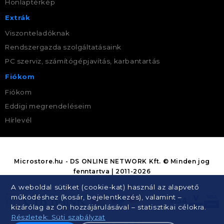
Honlaptérkép
Extrák
Viszonteladóknak
Rendszergazda szolgáltatásaink
PC szerviz, számítógépjavítás, karbantartás
Fiókom
Fiókom
Eddigi megrendeléseim
Hírlevél
Microstore.hu - DS ONLINE NETWORK Kft. © Minden jog
fenntartva | 2011-2026
A weboldal sütiket (cookie-kat) használ az alapvető
működéshez (kosár, bejelentkezés), valamint –
kizárólag az Ön hozzájárulásával – statisztikai célokra.
Részletek: Süti szabályzat