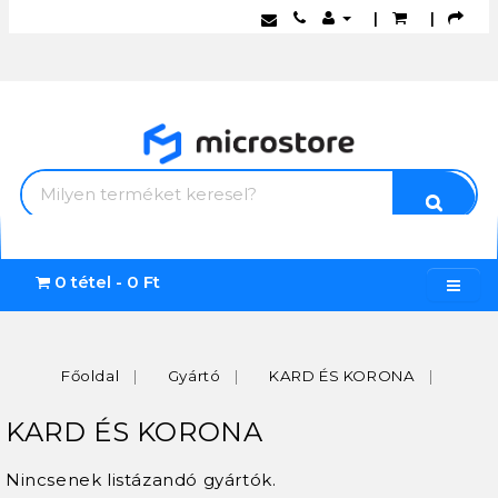
|
|
0 tétel - 0 Ft
Főoldal
Gyártó
KARD ÉS KORONA
KARD ÉS KORONA
Nincsenek listázandó gyártók.