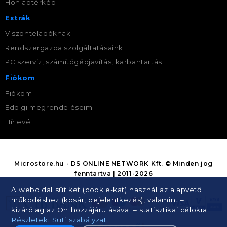
Honlaptérkép
Extrák
Viszonteladóknak
Rendszergazda szolgáltatásaink
PC szerviz, számítógépjavítás, karbantartás
Fiókom
Fiókom
Eddigi megrendeléseim
Hírlevél
Microstore.hu - DS ONLINE NETWORK Kft. © Minden jog
fenntartva | 2011-2026
A weboldal sütiket (cookie-kat) használ az alapvető
működéshez (kosár, bejelentkezés), valamint –
kizárólag az Ön hozzájárulásával – statisztikai célokra.
Részletek: Süti szabályzat