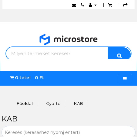
|
|
0 tétel - 0 Ft
Főoldal
Gyártó
KAB
KAB