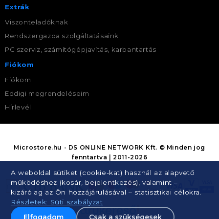
Extrák
Viszonteladóknak
Rendszergazda szolgáltatásaink
PC szerviz, számítógépjavítás, karbantartás
Fiókom
Fiókom
Eddigi megrendeléseim
Hírlevél
Microstore.hu - DS ONLINE NETWORK Kft. © Minden jog
fenntartva | 2011-2026
A weboldal sütiket (cookie-kat) használ az alapvető
működéshez (kosár, bejelentkezés), valamint –
kizárólag az Ön hozzájárulásával – statisztikai célokra.
Részletek: Süti szabályzat
Elfogadom
Csak a szükségesek