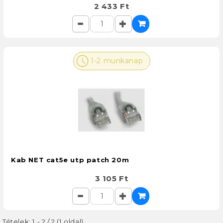
2 433 Ft
1-2 munkanap
Kab NET cat5e utp patch 20m
3 105 Ft
Tételek: 1 - 2 / 2 (1 oldal)