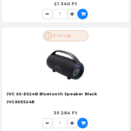
21 340 Ft
3-14 nap
JVC XS-E524B Bluetooth Speaker Black
JVCXSE524B
35 264 Ft