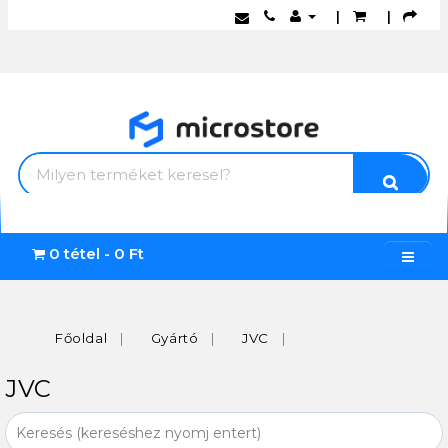
|
|
0 tétel - 0 Ft
Főoldal
Gyártó
JVC
JVC