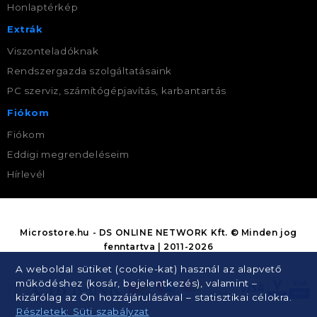
Honlaptérkép
Extrák
Viszonteladóknak
Rendszergazda szolgáltatásaink
PC szerviz, számítógépjavítás, karbantartás
Fiókom
Fiókom
Eddigi megrendeléseim
Hírlevél
Microstore.hu - DS ONLINE NETWORK Kft. © Minden jog
fenntartva | 2011-2026
A weboldal sütiket (cookie-kat) használ az alapvető
működéshez (kosár, bejelentkezés), valamint –
kizárólag az Ön hozzájárulásával – statisztikai célokra.
Részletek: Süti szabályzat