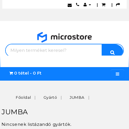
|
|
0 tétel - 0 Ft
Főoldal
Gyártó
JUMBA
JUMBA
Nincsenek listázandó gyártók.