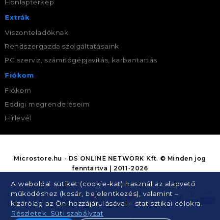
Honlaptérkép
Extrák
Viszonteladóknak
Rendszergazda szolgáltatásaink
PC szerviz, számítógépjavítás, karbantartás
Fiókom
Fiókom
Eddigi megrendeléseim
Hírlevél
Microstore.hu - DS ONLINE NETWORK Kft. © Minden jog
fenntartva | 2011-2026
A weboldal sütiket (cookie-kat) használ az alapvető
működéshez (kosár, bejelentkezés), valamint –
kizárólag az Ön hozzájárulásával – statisztikai célokra.
Részletek: Süti szabályzat