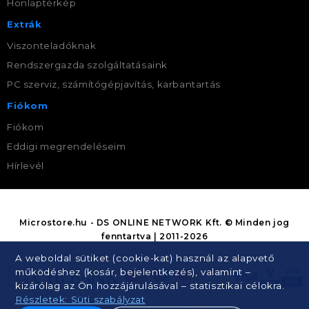
Honlaptérkép
Extrák
Viszonteladóknak
Rendszergazda szolgáltatásaink
PC szerviz, számítógépjavítás, karbantartás
Fiókom
Fiókom
Eddigi megrendeléseim
Hírlevél
Microstore.hu - DS ONLINE NETWORK Kft. © Minden jog
fenntartva | 2011-2026
A weboldal sütiket (cookie-kat) használ az alapvető
működéshez (kosár, bejelentkezés), valamint –
kizárólag az Ön hozzájárulásával – statisztikai célokra.
Részletek: Süti szabályzat