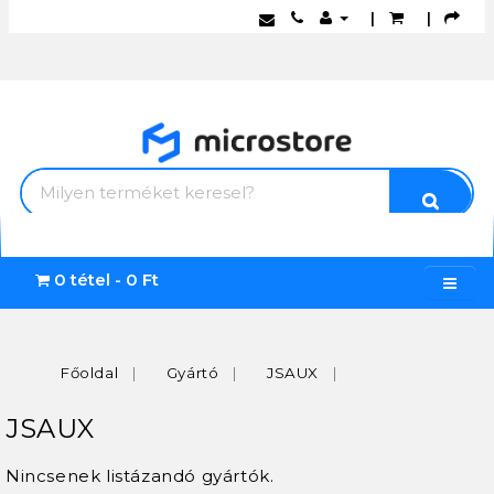
|
|
0 tétel - 0 Ft
Főoldal
Gyártó
JSAUX
JSAUX
Nincsenek listázandó gyártók.