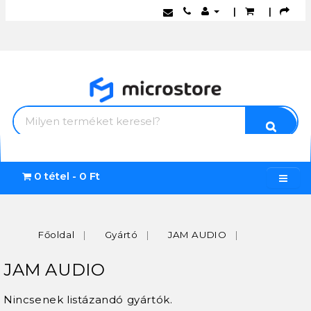
|
|
0 tétel - 0 Ft
Főoldal
Gyártó
JAM AUDIO
JAM AUDIO
Nincsenek listázandó gyártók.