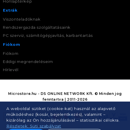
Honlaptérkép
Extrák
Viszonteladóknak
Rendszergazda szolgáltatásaink
PC szerviz, számítógépjavítás, karbantartás
Fiókom
Fiókom
Eddigi megrendeléseim
Hírlevél
Microstore.hu - DS ONLINE NETWORK Kft. © Minden jog
fenntartva | 2011-2026
A weboldal sütiket (cookie-kat) használ az alapvető
működéshez (kosár, bejelentkezés), valamint –
kizárólag az Ön hozzájárulásával – statisztikai célokra.
Részletek: Süti szabályzat