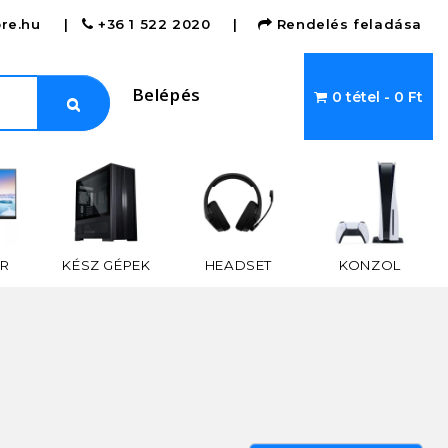
re.hu
|
+36 1 522 2020
|
Rendelés feladása
Belépés
0 tétel - 0 Ft
R
KÉSZ GÉPEK
HEADSET
KONZOL