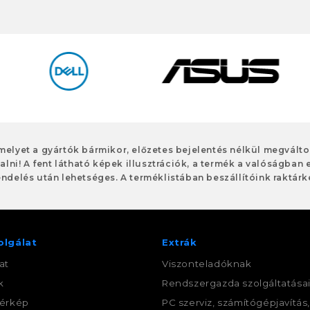
 melyet a gyártók bármikor, előzetes bejelentés nélkül megvált
alni! A fent látható képek illusztrációk, a termék a valóságban 
ndelés után lehetséges. A terméklistában beszállítóink raktárké
olgálat
Extrák
at
Viszonteladóknak
k
Rendszergazda szolgáltatása
érkép
PC szerviz, számítógépjavítás