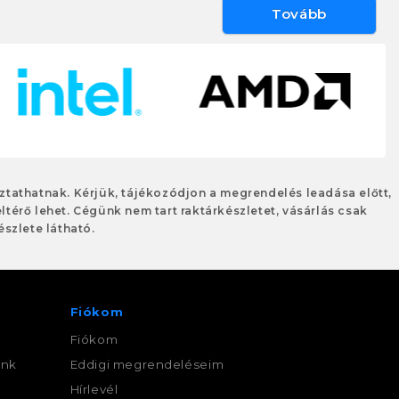
Tovább
oztathatnak. Kérjük, tájékozódjon a megrendelés leadása előtt,
eltérő lehet. Cégünk nem tart raktárkészletet, vásárlás csak
szlete látható.
Fiókom
Fiókom
ink
Eddigi megrendeléseim
,
Hírlevél