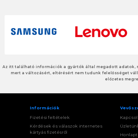
Az itt található információk a gyártók által megadott adatok,
mert a változásért, eltérésért nem tudunk felelősséget váll
előzetes megre
Információk
Vevősz
Fizetési feltételek
Kapcsol
Kérdések és válaszok internetes
Üzletün
kártyás fizetésről
Honlapt