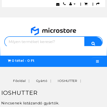
|
|
0 tétel - 0 Ft
Főoldal
Gyártó
IOSHUTTER
IOSHUTTER
Nincsenek listázandó gyártók.