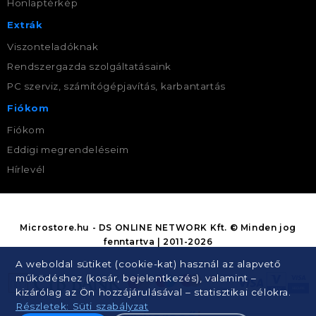
Honlaptérkép
Extrák
Viszonteladóknak
Rendszergazda szolgáltatásaink
PC szerviz, számítógépjavítás, karbantartás
Fiókom
Fiókom
Eddigi megrendeléseim
Hírlevél
Microstore.hu - DS ONLINE NETWORK Kft. © Minden jog
fenntartva | 2011-2026
A weboldal sütiket (cookie-kat) használ az alapvető
működéshez (kosár, bejelentkezés), valamint –
kizárólag az Ön hozzájárulásával – statisztikai célokra.
Részletek: Süti szabályzat