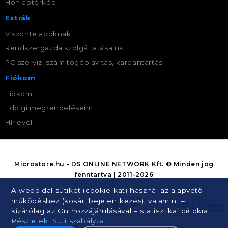
Honlaptérkép
Extrák
Viszonteladóknak
Rendszergazda szolgáltatásaink
PC szerviz, számítógépjavítás, karbantartás
Fiókom
Fiókom
Eddigi megrendeléseim
Hírlevél
Microstore.hu - DS ONLINE NETWORK Kft. © Minden jog
fenntartva | 2011-2026
A weboldal sütiket (cookie-kat) használ az alapvető
működéshez (kosár, bejelentkezés), valamint –
kizárólag az Ön hozzájárulásával – statisztikai célokra.
Részletek: Süti szabályzat