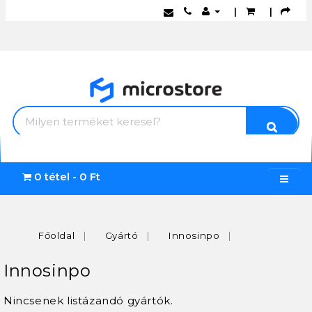
|
|
0 tétel - 0 Ft
Főoldal
Gyártó
Innosinpo
Innosinpo
Nincsenek listázandó gyártók.