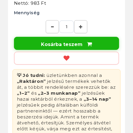
Nettó: 983 Ft
Mennyiség
Kosárba teszem

💡 Jó tudni:
üzletünkben azonnal a
„Raktáron”
jelzésű termékek vehetők
át, a többit rendelésére szerezzük be: az
„1–2”
és
„2–3 munkanap”
jelzésűek
hazai raktárból érkeznek, a
„3–14 nap”
jelzésűek pedig általában külföldi
partnereinktől — ezért hosszabb a
beszerzési idejük. Amint a termék
átvehető, értesítjük. Személyes átvétel
előtt kérjük, várja meg ezt az értesítést,