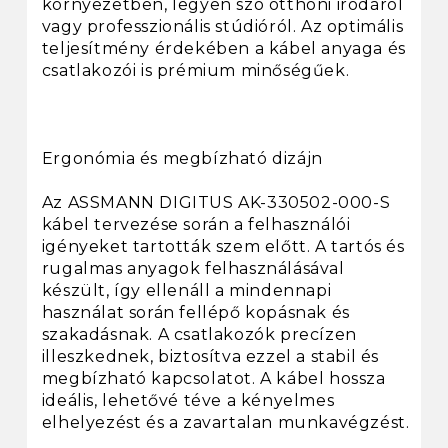
környezetben, legyen szó otthoni irodáról
vagy professzionális stúdióról. Az optimális
teljesítmény érdekében a kábel anyaga és
csatlakozói is prémium minőségűek.
Ergonómia és megbízható dizájn
Az ASSMANN DIGITUS AK-330502-000-S
kábel tervezése során a felhasználói
igényeket tartották szem előtt. A tartós és
rugalmas anyagok felhasználásával
készült, így ellenáll a mindennapi
használat során fellépő kopásnak és
szakadásnak. A csatlakozók precízen
illeszkednek, biztosítva ezzel a stabil és
megbízható kapcsolatot. A kábel hossza
ideális, lehetővé téve a kényelmes
elhelyezést és a zavartalan munkavégzést.