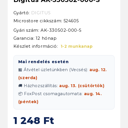
Gyártó:
DIGITUS
Microstore cikkszám:
524605
Gyári szám: AK-330502-000-S
Garancia: 12 hónap
Készlet információ:
1-2 munkanap
Mai rendelés esetén
🏪 Átvétel üzletünkben (Vecsés):
aug. 12.
(szerda)
🚚 Házhozszállítás:
aug. 13. (csütörtök)
📦 FoxPost csomagautomata:
aug. 14.
(péntek)
1 248 Ft