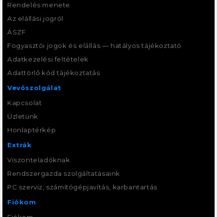
Rendelés menete
Az elállási jogról
ÁSZF
Fogyasztói jogok és elállás — hatályos tájékoztató
Adatkezelési feltételek
Adattörlő kód tájékoztatás
Vevőszolgálat
Kapcsolat
Üzletünk
Honlaptérkép
Extrák
Viszonteladóknak
Rendszergazda szolgáltatásaink
PC szerviz, számítógépjavítás, karbantartás
Fiókom
Fiókom