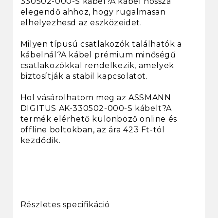
330502-000-S kábel?A kábel hossza
elegendő ahhoz, hogy rugalmasan
elhelyezhesd az eszközeidet.
Milyen típusú csatlakozók találhatók a
kábelnál?A kábel prémium minőségű
csatlakozókkal rendelkezik, amelyek
biztosítják a stabil kapcsolatot.
Hol vásárolhatom meg az ASSMANN
DIGITUS AK-330502-000-S kábelt?A
termék elérhető különböző online és
offline boltokban, az ára 423 Ft-tól
kezdődik.
Részletes specifikáció