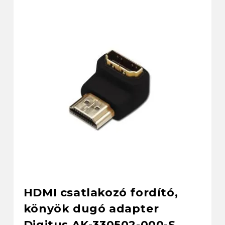
HDMI csatlakozó fordító,
könyök dugó adapter
Digitus AK-330502-000-S