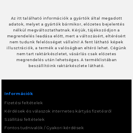
Az itt található információk a gyártók által megadott
adatok, melyet a gyártók bármikor, előzetes bejelentés
nélkül megváltoztathatnak. Kérjük, tájékozódjon a
megrendelés leadása előtt, mert a változásért, eltérésért
nem tudunk felelősséget vállalni! A fent látható képek
illusztrációk, a termék a valóságban eltérő lehet. Cégünk
nem tart raktárkészletet, vásárlás csak előzetes
megrendelés után lehetséges. A terméklistában
beszállítóink raktárkészlete látható.
Információk
Fizetési feltételek
Kérdések és válaszok internetes kártyás fizetésről
Szállítási feltételek
Fontos tudnivalók / Gyakori kérdések