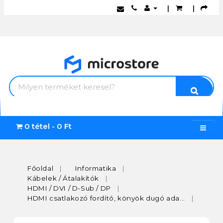
|
|
0 tétel - 0 Ft
Főoldal
Informatika
Kábelek / Átalakítók
HDMI / DVI / D-Sub / DP
HDMI csatlakozó fordító, könyök dugó ada...