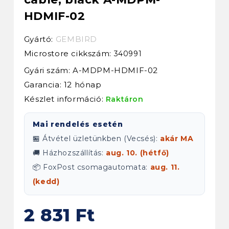
HDMIF-02
Gyártó:
GEMBIRD
Microstore cikkszám:
340991
Gyári szám: A-MDPM-HDMIF-02
Garancia: 12 hónap
Készlet információ:
Raktáron
Mai rendelés esetén
🏪 Átvétel üzletünkben (Vecsés):
akár MA
🚚 Házhozszállítás:
aug. 10. (hétfő)
📦 FoxPost csomagautomata:
aug. 11.
(kedd)
2 831 Ft