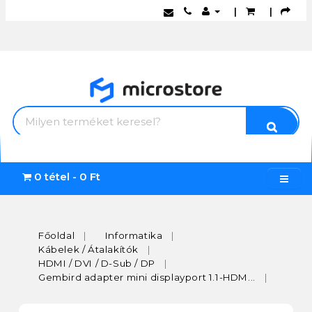
|
|
0 tétel - 0 Ft
Főoldal
Informatika
Kábelek / Átalakítók
HDMI / DVI / D-Sub / DP
Gembird adapter mini displayport 1.1-HDM...