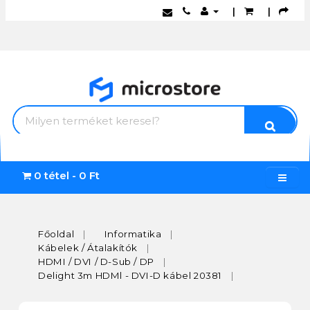
|
|
0 tétel - 0 Ft
Főoldal
Informatika
Kábelek / Átalakítók
HDMI / DVI / D-Sub / DP
Delight 3m HDMl - DVI-D kábel 20381