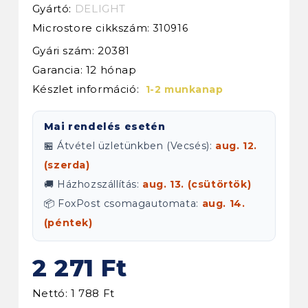
Gyártó:
DELIGHT
Microstore cikkszám:
310916
Gyári szám: 20381
Garancia: 12 hónap
Készlet információ:
1-2 munkanap
Mai rendelés esetén
🏪 Átvétel üzletünkben (Vecsés):
aug. 12.
(szerda)
🚚 Házhozszállítás:
aug. 13. (csütörtök)
📦 FoxPost csomagautomata:
aug. 14.
(péntek)
2 271 Ft
Nettó: 1 788 Ft