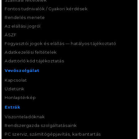
Fontos tudnivalók / Gyakori kérdések
Rendelés menete
Az elállási jogról
ÁSZF
Fogyasztói jogok és elállás — hatályos tájékoztató
Adatkezelési feltételek
Adattörlő kód tájékoztatás
Vevőszolgálat
Kapcsolat
Üzletünk
Honlaptérkép
Extrák
Viszonteladóknak
Rendszergazda szolgáltatásaink
PC szerviz, számítógépjavítás, karbantartás