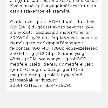
a legjobb kapcsolatot a készülékek között.
Kiváló minőségű anyagokból készült nem
csak a szakemberek számára.
Csatlakozó típusa: HDMI dugó - dual link
DVI (24+1) dugóCsatlakozó bevonat: 24K
aranyozottHosszúság: 3 méterÁtmérő:
30AWGÁrnyékolás: DuplaSzövött bevonat:
NemSzigetelés: SzimplaTámogatott
felbontás: 480i –től 1080p -igSávszélesség:
340 Mhz -ig (10.2 Gbps)Színmélység:
48bit-igHDMI szabványos: IgenHDCP
megfelelősség: IgenHDTV megfelelőség:
IgenCEC megfelelősség: IgenROHS
megfelelősség: IgenMűanyag védő
zárósapkákFerrit szűrő
20381 KSH szám: 8544429090