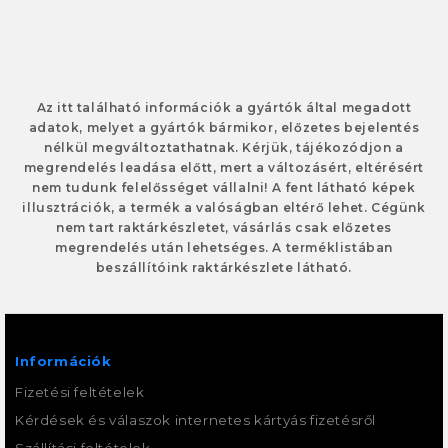
Az itt található információk a gyártók által megadott
adatok, melyet a gyártók bármikor, előzetes bejelentés
nélkül megváltoztathatnak. Kérjük, tájékozódjon a
megrendelés leadása előtt, mert a változásért, eltérésért
nem tudunk felelősséget vállalni! A fent látható képek
illusztrációk, a termék a valóságban eltérő lehet. Cégünk
nem tart raktárkészletet, vásárlás csak előzetes
megrendelés után lehetséges. A terméklistában
beszállítóink raktárkészlete látható.
Információk
Fizetési feltételek
Kérdések és válaszok internetes kártyás fizetésről
Szállítási feltételek