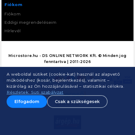
Fiókom
Fiókom
Eddigi megrendeléseim
Hírlevél
Microstore.hu - DS ONLINE NETWORK Kft. © Minden jog
fenntartva | 2011-2026
A weboldal sütiket (cookie-kat) használ az alapvető
működéshez (kosár, bejelentkezés), valamint –
kizárólag az Ön hozzájárulásával – statisztikai célokra.
Részletek: Süti szabályzat
Elfogadom
Csak a szükségesek
Árukereső.hu