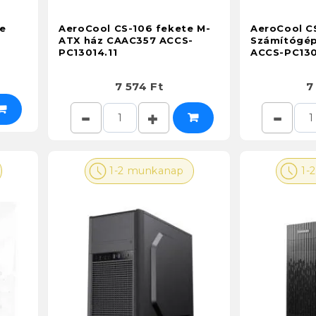
e
AeroCool CS-106 fekete M-
AeroCool C
ATX ház CAAC357 ACCS-
Számítógép
PC13014.11
ACCS-PC130
7 574 Ft
7
1-2 munkanap
1-