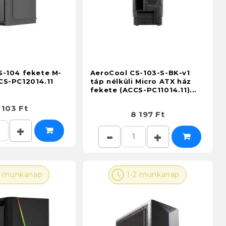
S-104 fekete M-
AeroCool CS-103-S-BK-v1
CS-PC12014.11
táp nélküli Micro ATX ház
fekete (ACCS-PC11014.11)...
 103 Ft
8 197 Ft
2 munkanap
1-2 munkanap