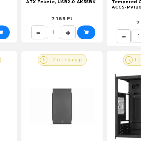
ATX Fekete, USB2.0 AK35BK
Tempered G
ACCS-PV120
7 169 Ft
7
1-2 munkanap
1-