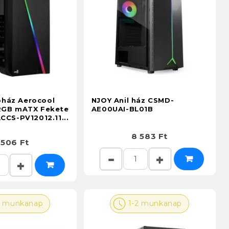
ház Aerocool
NJOY Anil ház CSMD-
 RGB mATX Fekete
AE00UAI-BL01B
ACCS-PV12012.11...
8 583 Ft
 506 Ft
2 munkanap
1-2 munkanap