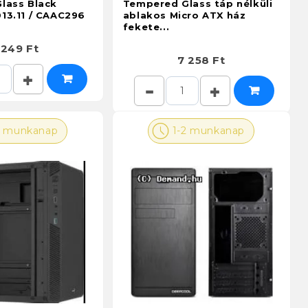
lass Black
Tempered Glass táp nélküli
13.11 / CAAC296
ablakos Micro ATX ház
fekete...
 249 Ft
7 258 Ft
2 munkanap
1-2 munkanap