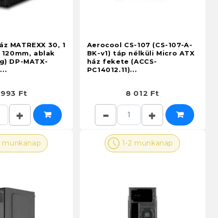
áz MATREXX 30, 1
Aerocool CS-107 (CS-107-A-
r 120mm, ablak
BK-v1) táp nélküli Micro ATX
eg) DP-MATX-
ház fekete (ACCS-
..
PC14012.11)...
 993 Ft
8 012 Ft
2 munkanap
1-2 munkanap