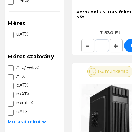
Fekvő
AeroCool CS-1103 feket
ház
Méret
7 530 Ft
uATX
Méret szabvány
Álló/Fekvő
1-2 munkanap
ATX
eATX
mATX
miniITX
uATX
Mutasd mind
