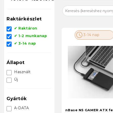
Raktárkészlet
✔ Raktáron
3-14 nap
✔ 1-2 munkanap
✔ 3-14 nap
Állapot
Használt
Új
Gyártók
A-DATA
nBase N5 GAMER ATX f