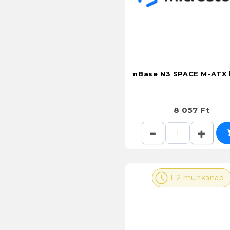
nBase N3 SPACE M-ATX 
8 057 Ft
1-2 munkanap