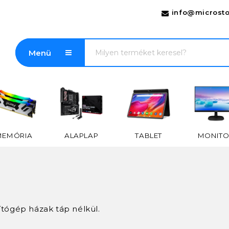
info@microsto
Menü
MEMÓRIA
ALAPLAP
TABLET
MONITO
ítógép házak táp nélkül.