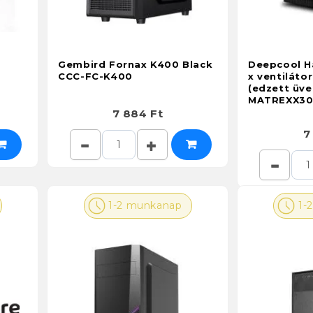
Gembird Fornax K400 Black
Deepcool H
CCC-FC-K400
x ventiláto
(edzett üv
MATREXX30.
7 884 Ft
7
1-2 munkanap
1-