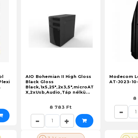
ol
AIO Bohemian II High Gloss
Modecom Lo
lexi
Black Gloss
AT-J023-1
.
Black,1x5,25",2x3,5",microAT
X,2xUsb,Audio,Táp nélkü...
8
8 783 Ft