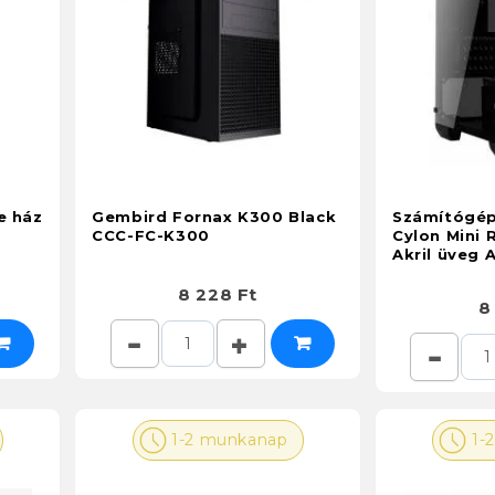
e ház
Gembird Fornax K300 Black
Számítógép
CCC-FC-K300
Cylon Mini
Akril üveg 
8 228 Ft
8
1-2 munkanap
1-