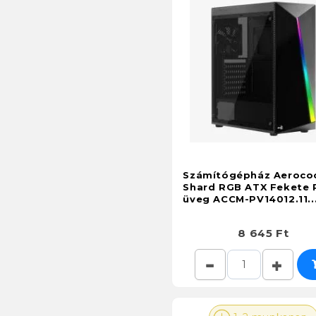
Számítógépház Aeroco
Shard RGB ATX Fekete P
üveg ACCM-PV14012.11..
8 645 Ft