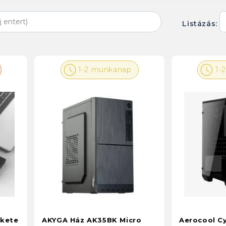
Listázás:
1-2 munkanap
1-
ekete
AKYGA Ház AK35BK Micro
Aerocool Cy