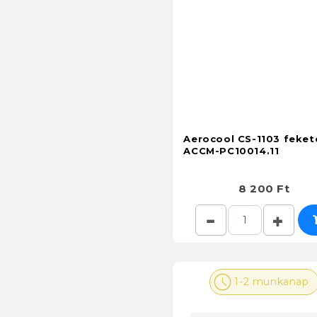
Aerocool CS-1103 feket
ACCM-PC10014.11
8 200 Ft
1-2 munkanap