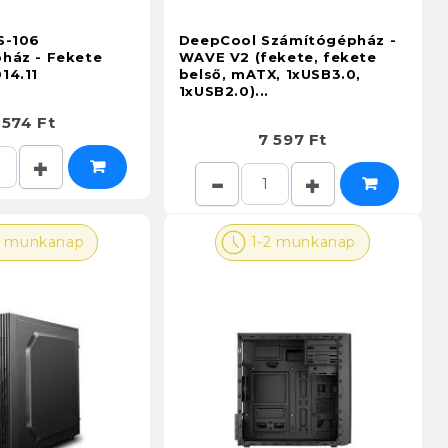
S-106
DeepCool Számítógépház -
ház - Fekete
WAVE V2 (fekete, fekete
14.11
belső, mATX, 1xUSB3.0,
1xUSB2.0)...
 574 Ft
7 597 Ft
2 munkanap
1-2 munkanap