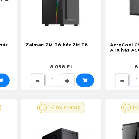
ház
Zalman ZM-T8 ház ZM T8
AeroCool C
ATX ház AC
8 098 Ft
8
1-2 munkanap
1-