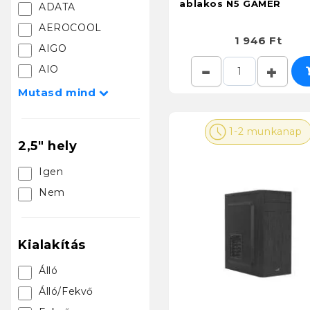
ablakos N5 GAMER
ADATA
AEROCOOL
1 946 Ft
AIGO
AIO
Mutasd mind

1-2 munkanap
2,5" hely
Igen
Nem
Kialakítás
Álló
Álló/Fekvő