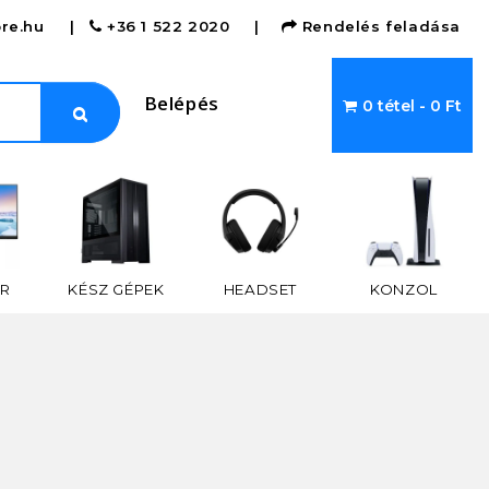
re.hu
|
+36 1 522 2020
|
Rendelés feladása
Belépés
0 tétel - 0 Ft
R
KÉSZ GÉPEK
HEADSET
KONZOL