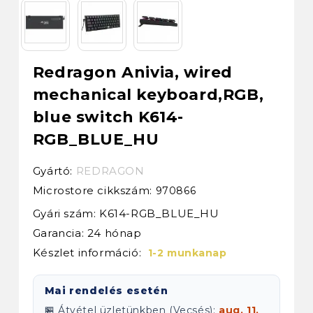
Redragon Anivia, wired
mechanical keyboard,RGB,
blue switch K614-
RGB_BLUE_HU
Gyártó:
REDRAGON
Microstore cikkszám:
970866
Gyári szám: K614-RGB_BLUE_HU
Garancia: 24 hónap
Készlet információ:
1-2 munkanap
Mai rendelés esetén
🏪 Átvétel üzletünkben (Vecsés):
aug. 11.