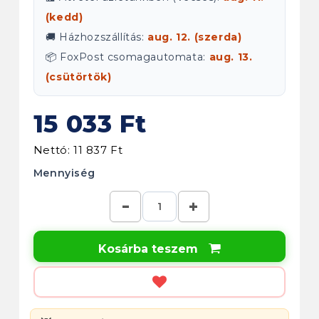
(kedd)
🚚 Házhozszállítás:
aug. 12. (szerda)
📦 FoxPost csomagautomata:
aug. 13.
(csütörtök)
15 033 Ft
Nettó: 11 837 Ft
Mennyiség
Kosárba teszem
