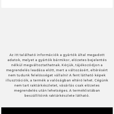
Az itt található információk a gyártók által megadott
adatok, melyet a gyártók bármikor, előzetes bejelentés
nélkül megváltoztathatnak. Kérjük, tájékozódjon a
megrendelés leadása előtt, mert a változásért, eltérésért
nem tudunk felelősséget vállalni! A fent látható képek
illusztrációk, a termék a valóságban eltérő lehet. Cégünk
nem tart raktárkészletet, vásárlás csak előzetes
megrendelés után lehetséges. A terméklistában
beszállítóink raktárkészlete látható.