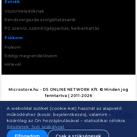
Extrák
Viszonteladóknak
Rendszergazda szolgáltatásaink
PC szerviz, számítógépjavítás, karbantartás
Fiókom
Fiókom
Eddigi megrendeléseim
Hírlevél
Microstore.hu - DS ONLINE NETWORK Kft. © Minden jog
fenntartva | 2011-2026
A weboldal sütiket (cookie-kat) használ az alapvető
működéshez (kosár, bejelentkezés), valamint –
kizárólag az Ön hozzájárulásával – statisztikai célokra.
Részletek: Süti szabályzat
Elfogadom
Csak a szükségesek