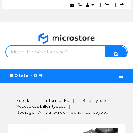
|
|
0 tétel - 0 Ft
Főoldal
Informatika
Billentyűzet
Vezetékes billentyűzet
Redragon Anivia, wired mechanical keyboa...