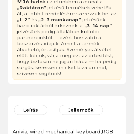
💡 Jó tudni:
üzletünkben azonnal a
„Raktáron”
jelzésű termékek vehetők
át, a többit rendelésére szerezzük be: az
„1–2”
és
„2–3 munkanap”
jelzésűek
hazai raktárból érkeznek, a
„3–14 nap”
jelzésűek pedig általában külföldi
partnereinktől — ezért hosszabb a
beszerzési idejük. Amint a termék
átvehető, értesítjük. Személyes átvétel
előtt kérjük, várja meg ezt az értesítést,
hogy biztosan ne jöjjön hiába — ha pedig
sürgős, keressen minket bizalommal,
szívesen segítünk!
Leírás
Jellemzők
Anivia, wired mechanical keyboard,RGB,