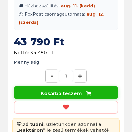
🚚 Házhozszállítás:
aug. 11. (kedd)
📦 FoxPost csomagautomata:
aug. 12.
(szerda)
43 790 Ft
Nettó: 34 480 Ft
Mennyiség
Kosárba teszem

💡 Jó tudni:
üzletünkben azonnal a
„Raktáron”
jelzésű termékek vehetők