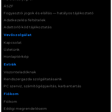
ÁSZF
Fogyasztói jogok és elállás — hatályos tájékoztató
Adatkezelési feltételek
Adattörlő kód tájékoztatás
Vevőszolgálat
Kapcsolat
Üzletünk
Honlaptérkép
Extrák
Viszonteladóknak
Rendszergazda szolgáltatásaink
PC szerviz, számítógépjavítás, karbantartás
Fiókom
Fiókom
Eddigi megrendeléseim