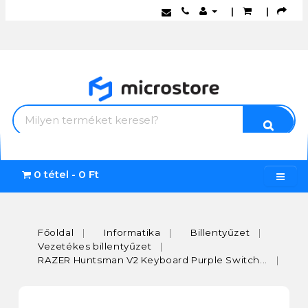
|
|
0 tétel - 0 Ft
Főoldal
Informatika
Billentyűzet
Vezetékes billentyűzet
RAZER Huntsman V2 Keyboard Purple Switch...