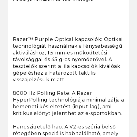
Razer™ Purple Optical kapcsolók: Optikai
technológiát használnak a fénysebességű
aktiváláshoz, 1,5 mm-es működtetési
távolsággal és 45 g-os nyomóerővel. A
tesztelők szerint a lila kapcsolók kiválóak
gépeléshez a határozott taktilis
visszajelzésük miatt.
8000 Hz Polling Rate: A Razer
HyperPolling technológiája minimalizálja a
bemeneti késleltetést (input lag), ami
kritikus előnyt jelenthet az e-sportokban.
Hangszigetelő hab: A V2-es széria belső
rétegében speciális hab található, amely