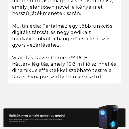
műbőr borítású mágneses csuklótámasz,
amely jelentősen növeli a kényelmet
hosszú játékmenetek során.
Multimédia: Tartalmaz egy többfunkciós
digitális tárcsát és négy dedikált
médiabillentyűt a hangerő és a lejátszás
gyors vezérléséhez.
Világítás: Razer Chroma™ RGB
háttérvilágítás, amely 16,8 millió színnel és
dinamikus effektekkel szabható testre a
Razer Synapse szoftveren keresztül.