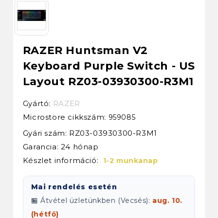
RAZER Huntsman V2
Keyboard Purple Switch - US
Layout RZ03-03930300-R3M1
Gyártó:
RAZER
Microstore cikkszám:
959085
Gyári szám: RZ03-03930300-R3M1
Garancia: 24 hónap
Készlet információ:
1-2 munkanap
Mai rendelés esetén
🏪 Átvétel üzletünkben (Vecsés):
aug. 10.
(hétfő)