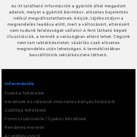
Az itt található információk a gyártók által megadott
adatok, melyet a gyártók bármikor, előzetes bejelentés
nélkül megváltoztathatnak. Kérjük, tájékozódjon a
megrendelés leadása előtt, mert a változásért, eltérésért
nem tudunk felelősséget vállalni! A fent látható képek
illusztrációk, a termék a valóságban eltérő lehet. Cégünk
nem tart raktárkészletet, vásárlás csak előzetes
megrendelés után lehetséges. A terméklistában
beszállítóink raktárkészlete látható.
Információk
Fizetési feltételek
Kérdések és válaszok internetes kártyás fizetésről
Szállítási feltételek
Fontos tudnivalók / Gyakori kérdések
Rendelés menete
Az elállási jogról