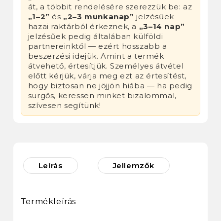
át, a többit rendelésére szerezzük be: az
„1–2”
és
„2–3 munkanap”
jelzésűek
hazai raktárból érkeznek, a
„3–14 nap”
jelzésűek pedig általában külföldi
partnereinktől — ezért hosszabb a
beszerzési idejük. Amint a termék
átvehető, értesítjük. Személyes átvétel
előtt kérjük, várja meg ezt az értesítést,
hogy biztosan ne jöjjön hiába — ha pedig
sürgős, keressen minket bizalommal,
szívesen segítünk!
Leírás
Jellemzők
Termékleírás