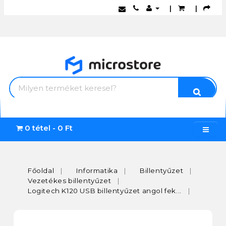
|
|
0 tétel - 0 Ft
Főoldal
Informatika
Billentyűzet
Vezetékes billentyűzet
Logitech K120 USB billentyűzet angol fek...