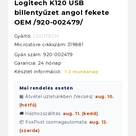
Logitech K120 USB
billentyűzet angol fekete
OEM /920-002479/
Gyártó:
LOGITECH
Microstore cikkszám:
319881
Gyári szám: 920-002479
Garancia: 24 hónap
Készlet információ:
1-2 munkanap
Mai rendelés esetén
🏪 Átvétel üzletünkben (Vecsés):
aug. 10.
(hétfő)
🚚 Házhozszállítás:
aug. 11. (kedd)
📦 FoxPost csomagautomata:
aug. 12.
(szerda)