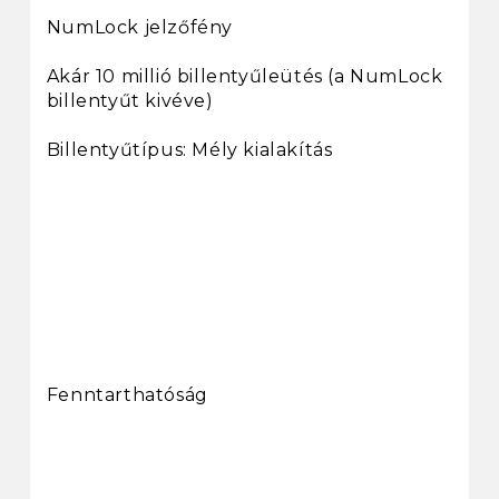
NumLock jelzőfény
Akár 10 millió billentyűleütés (a NumLock
billentyűt kivéve)
Billentyűtípus: Mély kialakítás
Fenntarthatóság