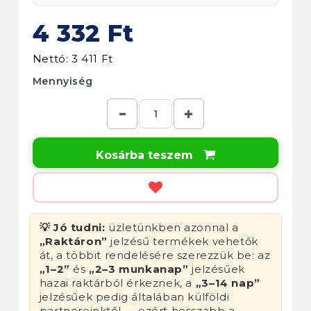
4 332 Ft
Nettó: 3 411 Ft
Mennyiség
Kosárba teszem

💡 Jó tudni:
üzletünkben azonnal a
„Raktáron”
jelzésű termékek vehetők
át, a többit rendelésére szerezzük be: az
„1–2”
és
„2–3 munkanap”
jelzésűek
hazai raktárból érkeznek, a
„3–14 nap”
jelzésűek pedig általában külföldi
partnereinktől — ezért hosszabb a