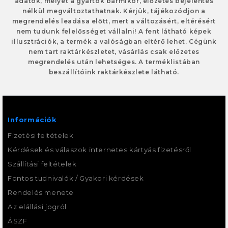
adatok, melyet a gyártók bármikor, előzetes bejelentés
nélkül megváltoztathatnak. Kérjük, tájékozódjon a
megrendelés leadása előtt, mert a változásért, eltérésért
nem tudunk felelősséget vállalni! A fent látható képek
illusztrációk, a termék a valóságban eltérő lehet. Cégünk
nem tart raktárkészletet, vásárlás csak előzetes
megrendelés után lehetséges. A terméklistában
beszállítóink raktárkészlete látható.
Információk
Fizetési feltételek
Kérdések és válaszok internetes kártyás fizetésről
Szállítási feltételek
Fontos tudnivalók / Gyakori kérdések
Rendelés menete
Az elállási jogról
ÁSZF