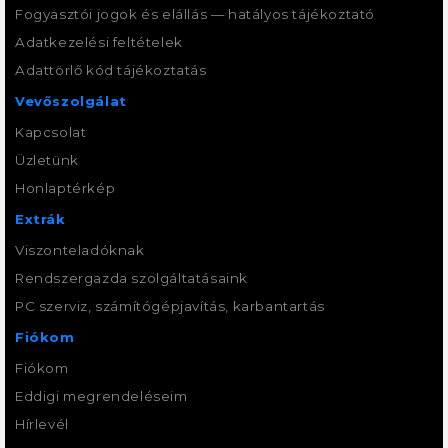
Fogyasztói jogok és elállás — hatályos tájékoztató
Adatkezelési feltételek
Adattörlő kód tájékoztatás
Vevőszolgálat
Kapcsolat
Üzletünk
Honlaptérkép
Extrák
Viszonteladóknak
Rendszergazda szolgáltatásaink
PC szerviz, számítógépjavítás, karbantartás
Fiókom
Fiókom
Eddigi megrendeléseim
Hírlevél