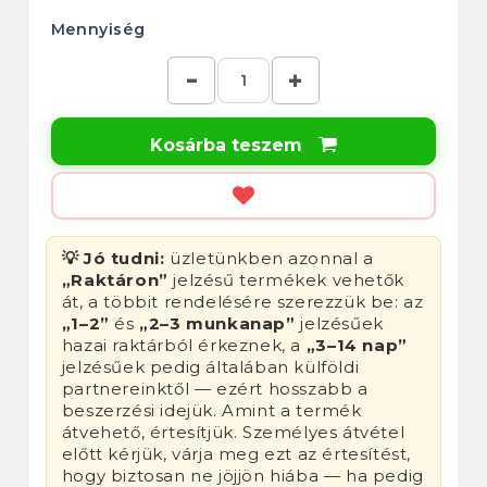
Mennyiség
Kosárba teszem

💡 Jó tudni:
üzletünkben azonnal a
„Raktáron”
jelzésű termékek vehetők
át, a többit rendelésére szerezzük be: az
„1–2”
és
„2–3 munkanap”
jelzésűek
hazai raktárból érkeznek, a
„3–14 nap”
jelzésűek pedig általában külföldi
partnereinktől — ezért hosszabb a
beszerzési idejük. Amint a termék
átvehető, értesítjük. Személyes átvétel
előtt kérjük, várja meg ezt az értesítést,
hogy biztosan ne jöjjön hiába — ha pedig