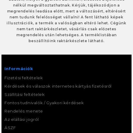
nélkül megváltoztathatnak. Kérjük, tájékozódjon a
megrendelés leadása előtt, mert a változásért, eltérésért
nem tudunk felelősséget vállalni! A fent látható képek
illusztrációk, a termék a valóságban eltérő lehet. Cégünk
nem tart raktárkészletet, vásárlás csak előzetes
megrendelés után lehetséges. A terméklistában
beszállítóink raktárkészlete látható.
Információk
Fizetési feltételek
Kérdések és válaszok internetes kártyás fizetésről
Szállítási feltételek
Fontos tudnivalók / Gyakori kérdések
Rendelés menete
Az elállási jogról
ÁSZF