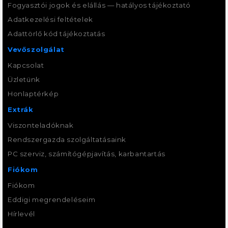
Fogyasztói jogok és elállás — hatályos tájékoztató
Adatkezelési feltételek
Adattörlő kód tájékoztatás
Vevőszolgálat
Kapcsolat
Üzletünk
Honlaptérkép
Extrák
Viszonteladóknak
Rendszergazda szolgáltatásaink
PC szerviz, számítógépjavítás, karbantartás
Fiókom
Fiókom
Eddigi megrendeléseim
Hírlevél