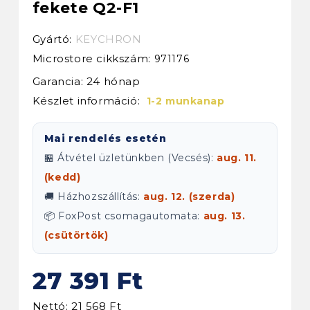
fekete Q2-F1
Gyártó:
KEYCHRON
Microstore cikkszám:
971176
Garancia: 24 hónap
Készlet információ:
1-2 munkanap
Mai rendelés esetén
🏪 Átvétel üzletünkben (Vecsés):
aug. 11.
(kedd)
🚚 Házhozszállítás:
aug. 12. (szerda)
📦 FoxPost csomagautomata:
aug. 13.
(csütörtök)
27 391 Ft
Nettó: 21 568 Ft