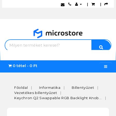
|
|
0 tétel - 0 Ft
Főoldal
Informatika
Billentyűzet
Vezetékes billentyűzet
Keychron Q2 Swappable RGB Backlight Knob...