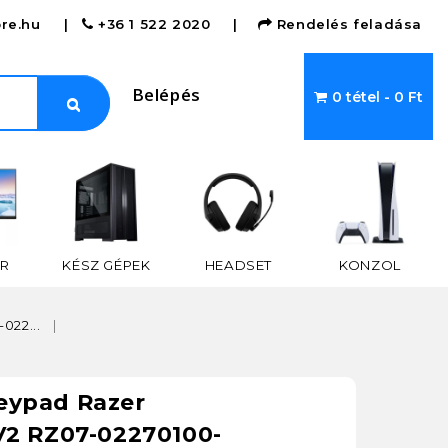
re.hu
|
+36 1 522 2020
|
Rendelés feladása
Belépés
0 tétel - 0 Ft
R
KÉSZ GÉPEK
HEADSET
KONZOL
022...
eypad Razer
V2 RZ07-02270100-