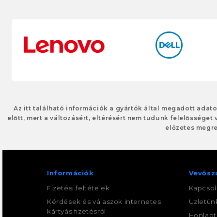
Az itt található információk a gyártók által megadott adat
előtt, mert a változásért, eltérésért nem tudunk felelősséget 
előzetes megre
Információk
Vevősz
Fizetési feltételek
Kapcsol
Kérdések és válaszok internetes
Üzletün
kártyás fizetésről
Honlapt