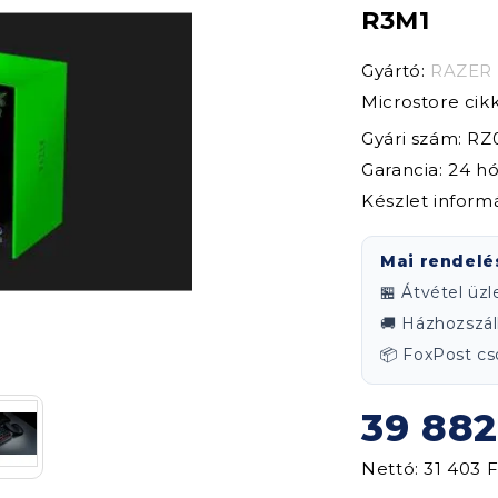
R3M1
Gyártó:
RAZER
Microstore ci
Gyári szám: R
Garancia: 24 h
Készlet inform
Mai rendelé
🏪 Átvétel üz
🚚 Házhozszáll
📦 FoxPost 
39 882
Nettó: 31 403 F