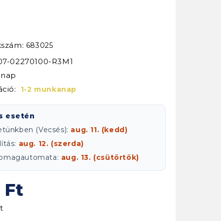
kkszám:
683025
Z07-02270100-R3M1
ónap
áció:
1-2 munkanap
s esetén
letünkben (Vecsés):
aug. 11. (kedd)
ítás:
aug. 12. (szerda)
csomagautomata:
aug. 13. (csütörtök)
 Ft
t