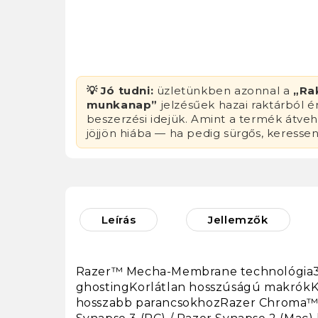
💡 Jó tudni:
üzletünkben azonnal a
„Ra
munkanap”
jelzésűek hazai raktárból 
beszerzési idejük. Amint a termék átvehe
jöjjön hiába — ha pedig sürgős, keresse
Leírás
Jellemzők
Razer™ Mecha-Membrane technológia32
ghostingKorlátlan hosszúságú makrókK
hosszabb parancsokhozRazer Chroma™ h