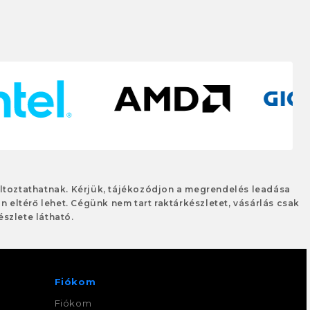
változtathatnak. Kérjük, tájékozódjon a megrendelés leadása
an eltérő lehet. Cégünk nem tart raktárkészletet, vásárlás csak
szlete látható.
Fiókom
Fiókom