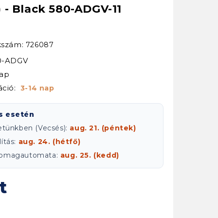
- Black 580-ADGV-11
kkszám:
726087
80-ADGV
nap
áció:
3-14 nap
s esetén
letünkben (Vecsés):
aug. 21. (péntek)
ítás:
aug. 24. (hétfő)
csomagautomata:
aug. 25. (kedd)
t