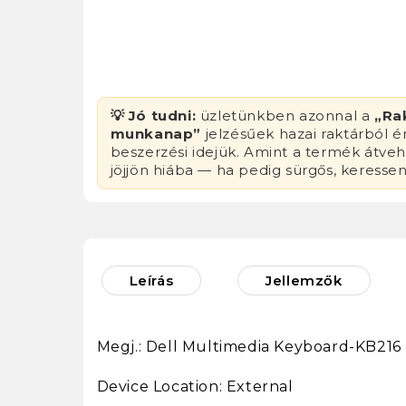
💡 Jó tudni:
üzletünkben azonnal a
„Ra
munkanap”
jelzésűek hazai raktárból 
beszerzési idejük. Amint a termék átvehe
jöjjön hiába — ha pedig sürgős, keresse
Leírás
Jellemzők
Megj.: Dell Multimedia Keyboard-KB216
Device Location: External