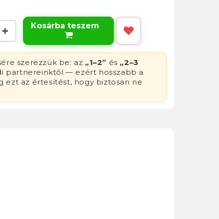
Kosárba teszem

sére szerezzük be: az
„1–2”
és
„2–3
di partnereinktől — ezért hosszabb a
g ezt az értesítést, hogy biztosan ne