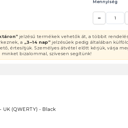
Mennyiség
ktáron”
jelzésű termékek vehetők át, a többit rendelé
érkeznek, a
„3–14 nap”
jelzésűek pedig általában külföl
tő, értesítjük. Személyes átvétel előtt kérjük, várja me
n minket bizalommal, szívesen segítünk!
 - UK (QWERTY) - Black