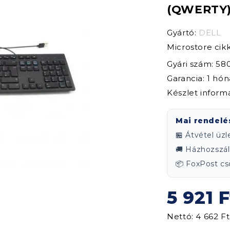
(QWERTY) 
Gyártó:
DELL
Microstore ci
Gyári szám: 5
Garancia: 1 hó
Készlet inform
Mai rendelé
🏪 Átvétel üz
🚚 Házhozszáll
📦 FoxPost 
5 921 F
Nettó: 4 662 Ft