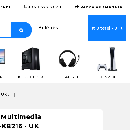
re.hu
|
+36 1 522 2020
|
Rendelés feladása
Belépés
0 tétel - 0 Ft
R
KÉSZ GÉPEK
HEADSET
KONZOL
UK...
 Multimedia
KB216 - UK