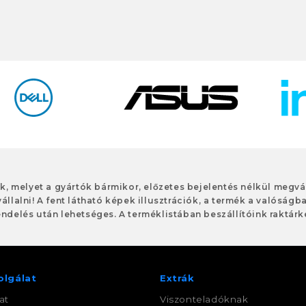
ok, melyet a gyártók bármikor, előzetes bejelentés nélkül meg
vállalni! A fent látható képek illusztrációk, a termék a valóságb
ndelés után lehetséges. A terméklistában beszállítóink raktárké
olgálat
Extrák
at
Viszonteladóknak