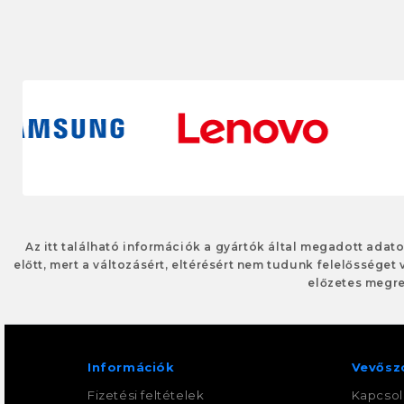
Az itt található információk a gyártók által megadott adat
előtt, mert a változásért, eltérésért nem tudunk felelősséget 
előzetes megre
Információk
Vevősz
Fizetési feltételek
Kapcsol