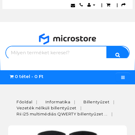
|
|
0 tétel - 0 Ft
Főoldal
Informatika
Billentyűzet
Vezeték nélküli billentyűzet
Rii i25 multimédiás QWERTY billentyűzet ...