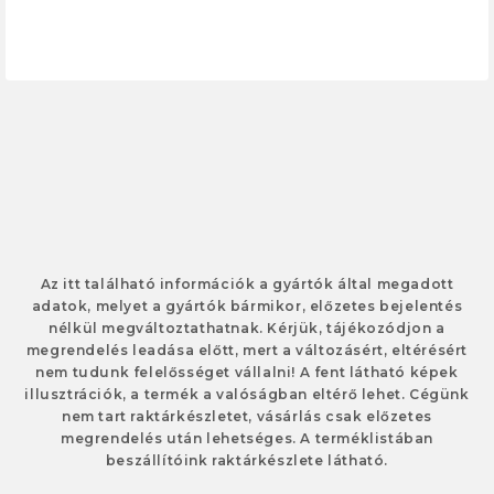
Az itt található információk a gyártók által megadott
adatok, melyet a gyártók bármikor, előzetes bejelentés
nélkül megváltoztathatnak. Kérjük, tájékozódjon a
megrendelés leadása előtt, mert a változásért, eltérésért
nem tudunk felelősséget vállalni! A fent látható képek
illusztrációk, a termék a valóságban eltérő lehet. Cégünk
nem tart raktárkészletet, vásárlás csak előzetes
megrendelés után lehetséges. A terméklistában
beszállítóink raktárkészlete látható.