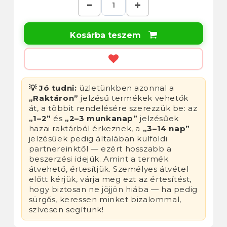
Kosárba teszem

💡 Jó tudni:
üzletünkben azonnal a
„Raktáron”
jelzésű termékek vehetők
át, a többit rendelésére szerezzük be: az
„1–2”
és
„2–3 munkanap”
jelzésűek
hazai raktárból érkeznek, a
„3–14 nap”
jelzésűek pedig általában külföldi
partnereinktől — ezért hosszabb a
beszerzési idejük. Amint a termék
átvehető, értesítjük. Személyes átvétel
előtt kérjük, várja meg ezt az értesítést,
hogy biztosan ne jöjjön hiába — ha pedig
sürgős, keressen minket bizalommal,
szívesen segítünk!