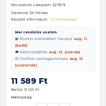
Microstore cikkszám:
627819
Garancia: 24 hónap
Készlet információ:
1-2 munkanap
Mai rendelés esetén
🏪 Átvétel üzletünkben (Vecsés):
aug. 11.
(kedd)
🚚 Házhozszállítás:
aug. 12. (szerda)
📦 FoxPost csomagautomata:
aug. 13.
(csütörtök)
11 589 Ft
Nettó: 9 125 Ft
Mennyiség