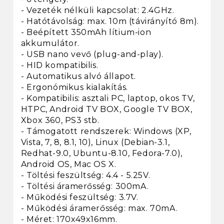
- Vezeték nélküli kapcsolat: 2.4GHz.
- Hatótávolság: max. 10m (távirányító 8m).
- Beépített 350mAh lítium-ion
akkumulátor.
- USB nano vevő (plug-and-play).
- HID kompatibilis.
- Automatikus alvó állapot.
- Ergonómikus kialakítás.
- Kompatibilis: asztali PC, laptop, okos TV,
HTPC, Android TV BOX, Google TV BOX,
Xbox 360, PS3 stb.
- Támogatott rendszerek: Windows (XP,
Vista, 7, 8, 8.1, 10), Linux (Debian-3.1,
Redhat-9.0, Ubuntu-8.10, Fedora-7.0),
Android OS, Mac OS X.
- Töltési feszültség: 4.4 - 5.25V.
- Töltési áramerősség: 300mA.
- Működési feszültség: 3.7V.
- Működési áramerősség: max. 70mA.
- Méret: 170x49x16mm.