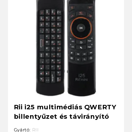
Rii i25 multimédiás QWERTY
billentyűzet és távirányító
Gyártó:
RII