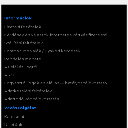
Információk
Fizetési feltételek
Kérdések és válaszok internetes kártyás fizetésről
Szállítási feltételek
Fontos tudnivalók / Gyakori kérdések
Rendelés menete
Az elállási jogról
ÁSZF
Fogyasztói jogok és elállás — hatályos tájékoztató
Adatkezelési feltételek
Adattörlő kód tájékoztatás
Vevőszolgálat
Kapcsolat
Üzletünk