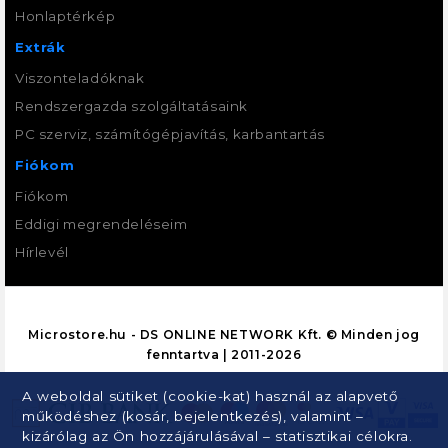
Honlaptérkép
Extrák
Viszonteladóknak
Rendszergazda szolgáltatásaink
PC szerviz, számítógépjavítás, karbantartás
Fiókom
Fiókom
Eddigi megrendeléseim
Hírlevél
Microstore.hu - DS ONLINE NETWORK Kft. © Minden jog
fenntartva | 2011-2026
A weboldal sütiket (cookie-kat) használ az alapvető
működéshez (kosár, bejelentkezés), valamint –
kizárólag az Ön hozzájárulásával – statisztikai célokra.