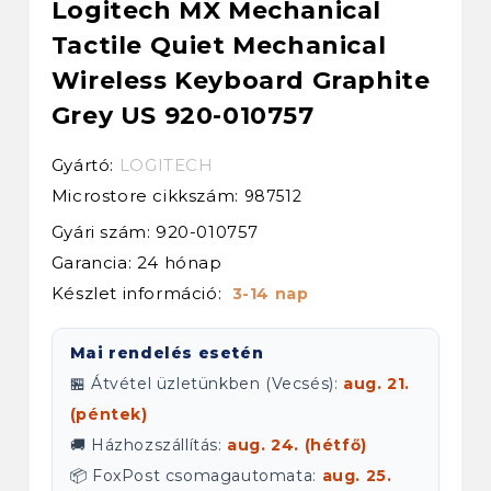
Logitech MX Mechanical
Tactile Quiet Mechanical
Wireless Keyboard Graphite
Grey US 920-010757
Gyártó:
LOGITECH
Microstore cikkszám:
987512
Gyári szám: 920-010757
Garancia: 24 hónap
Készlet információ:
3-14 nap
Mai rendelés esetén
🏪 Átvétel üzletünkben (Vecsés):
aug. 21.
(péntek)
🚚 Házhozszállítás:
aug. 24. (hétfő)
📦 FoxPost csomagautomata:
aug. 25.