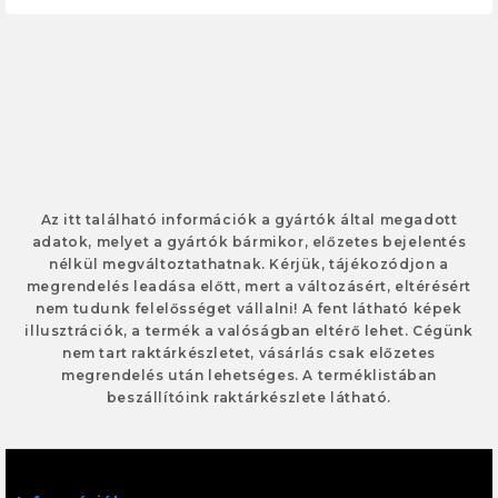
Az itt található információk a gyártók által megadott
adatok, melyet a gyártók bármikor, előzetes bejelentés
nélkül megváltoztathatnak. Kérjük, tájékozódjon a
megrendelés leadása előtt, mert a változásért, eltérésért
nem tudunk felelősséget vállalni! A fent látható képek
illusztrációk, a termék a valóságban eltérő lehet. Cégünk
nem tart raktárkészletet, vásárlás csak előzetes
megrendelés után lehetséges. A terméklistában
beszállítóink raktárkészlete látható.