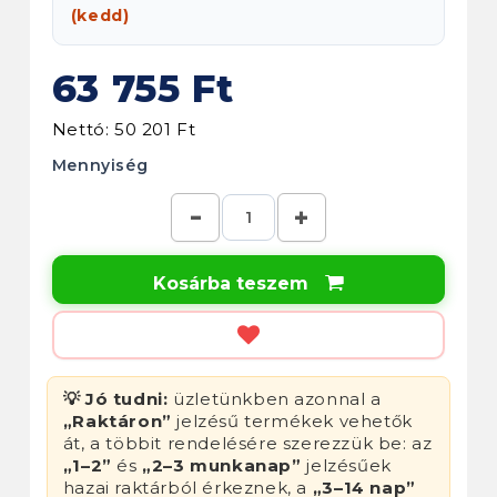
(kedd)
63 755 Ft
Nettó: 50 201 Ft
Mennyiség
Kosárba teszem

💡 Jó tudni:
üzletünkben azonnal a
„Raktáron”
jelzésű termékek vehetők
át, a többit rendelésére szerezzük be: az
„1–2”
és
„2–3 munkanap”
jelzésűek
hazai raktárból érkeznek, a
„3–14 nap”