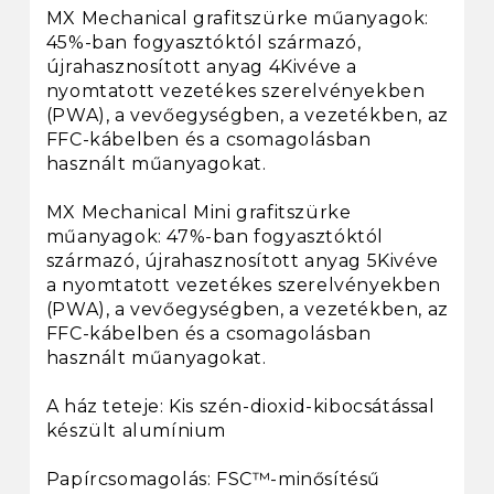
MX Mechanical grafitszürke műanyagok:
45%-ban fogyasztóktól származó,
újrahasznosított anyag 4Kivéve a
nyomtatott vezetékes szerelvényekben
(PWA), a vevőegységben, a vezetékben, az
FFC-kábelben és a csomagolásban
használt műanyagokat.
MX Mechanical Mini grafitszürke
műanyagok: 47%-ban fogyasztóktól
származó, újrahasznosított anyag 5Kivéve
a nyomtatott vezetékes szerelvényekben
(PWA), a vevőegységben, a vezetékben, az
FFC-kábelben és a csomagolásban
használt műanyagokat.
A ház teteje: Kis szén-dioxid-kibocsátással
készült alumínium
Papírcsomagolás: FSC™-minősítésű