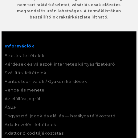
nem tart raktárkészletet, vásárlás csak előzetes
megrendelés után lehetséges. A terméklistában
beszállítóink raktárkészlete látható.
Információk
Fizetési feltételek
Kérdések és válaszok internetes kártyás fizetésről
Szállítási feltételek
Fontos tudnivalók / Gyakori kérdések
Rendelés menete
Az elállási jogról
ÁSZF
Fogyasztói jogok és elállás — hatályos tájékoztató
Adatkezelési feltételek
Adattörlő kód tájékoztatás