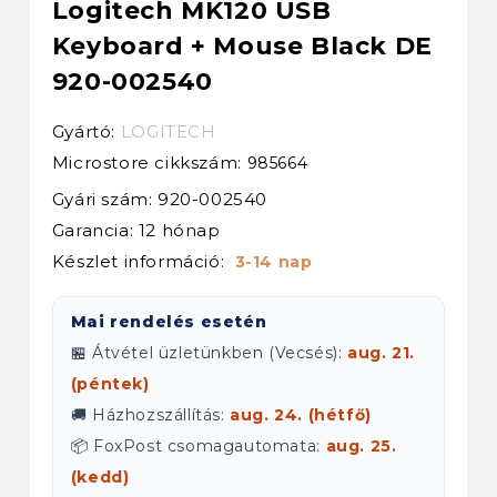
Logitech MK120 USB
Keyboard + Mouse Black DE
920-002540
Gyártó:
LOGITECH
Microstore cikkszám:
985664
Gyári szám: 920-002540
Garancia: 12 hónap
Készlet információ:
3-14 nap
Mai rendelés esetén
🏪 Átvétel üzletünkben (Vecsés):
aug. 21.
(péntek)
🚚 Házhozszállítás:
aug. 24. (hétfő)
📦 FoxPost csomagautomata:
aug. 25.
(kedd)