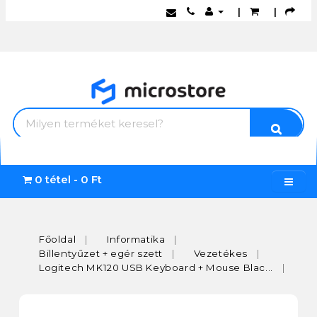
|
|
0 tétel - 0 Ft
Főoldal
Informatika
Billentyűzet + egér szett
Vezetékes
Logitech MK120 USB Keyboard + Mouse Blac...