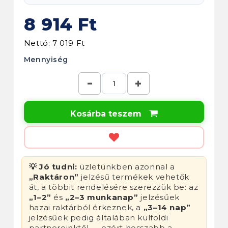
8 914 Ft
Nettó: 7 019 Ft
Mennyiség
Kosárba teszem

💡 Jó tudni:
üzletünkben azonnal a
„Raktáron”
jelzésű termékek vehetők
át, a többit rendelésére szerezzük be: az
„1–2”
és
„2–3 munkanap”
jelzésűek
hazai raktárból érkeznek, a
„3–14 nap”
jelzésűek pedig általában külföldi
partnereinktől — ezért hosszabb a