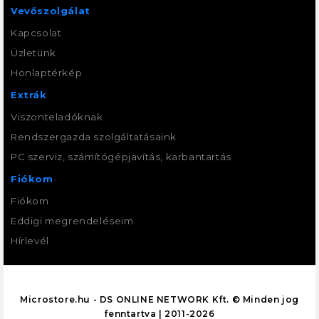
Vevőszolgálat
Kapcsolat
Üzletünk
Honlaptérkép
Extrák
Viszonteladóknak
Rendszergazda szolgáltatásaink
PC szerviz, számítógépjavítás, karbantartás
Fiókom
Fiókom
Eddigi megrendeléseim
Hírlevél
Microstore.hu - DS ONLINE NETWORK Kft. © Minden jog
fenntartva | 2011-2026