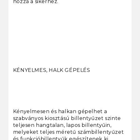
hozzá a sikerhez.
KÉNYELMES, HALK GÉPELÉS
Kényelmesen és halkan gépelhet a
szabványos kiosztású billentyűzet szinte
teljesen hangtalan, lapos billentyűin,
melyeket teljes méretű számbillentyűzet
és funkcióbillentyűk egészítenek ki.