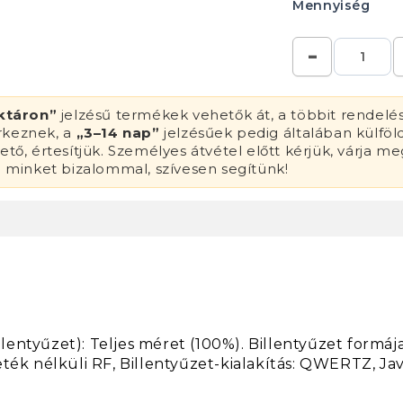
Mennyiség
ktáron”
jelzésű termékek vehetők át, a többit rendelé
érkeznek, a
„3–14 nap”
jelzésűek pedig általában külföl
tő, értesítjük. Személyes átvétel előtt kérjük, várja me
n minket bizalommal, szívesen segítünk!
entyűzet): Teljes méret (100%). Billentyűzet formáj
ték nélküli RF, Billentyűzet-kialakítás: QWERTZ, Jav