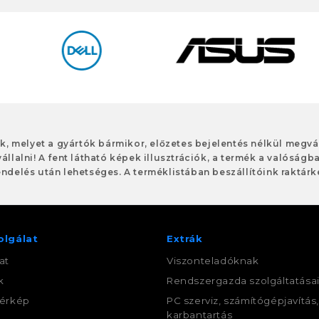
ok, melyet a gyártók bármikor, előzetes bejelentés nélkül meg
vállalni! A fent látható képek illusztrációk, a termék a valóságb
ndelés után lehetséges. A terméklistában beszállítóink raktárké
olgálat
Extrák
at
Viszonteladóknak
k
Rendszergazda szolgáltatása
érkép
PC szerviz, számítógépjavítás
karbantartás