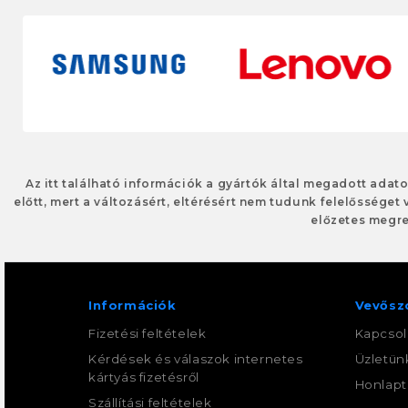
Az itt található információk a gyártók által megadott adat
előtt, mert a változásért, eltérésért nem tudunk felelősséget 
előzetes megre
Információk
Vevősz
Fizetési feltételek
Kapcsol
Kérdések és válaszok internetes
Üzletün
kártyás fizetésről
Honlapt
Szállítási feltételek