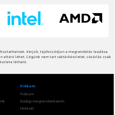
változtathatnak. Kérjük, tájékozódjon a megrendelés leadása
an eltérő lehet. Cégünk nem tart raktárkészletet, vásárlás csak
szlete látható.
Fiókom
Fiókom
ink
Eddigi megrendeléseim
,
Hírlevél