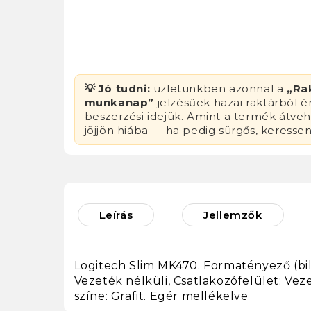
💡 Jó tudni:
üzletünkben azonnal a
„Ra
munkanap”
jelzésűek hazai raktárból 
beszerzési idejük. Amint a termék átvehe
jöjjön hiába — ha pedig sürgős, keresse
Leírás
Jellemzők
Logitech Slim MK470. Formatényező (bill
Vezeték nélküli, Csatlakozófelület: Veze
színe: Grafit. Egér mellékelve