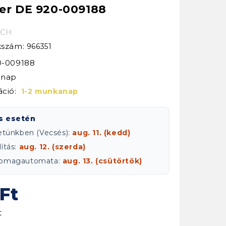
ver DE 920-009188
ECH
kkszám:
966351
0-009188
ónap
áció:
1-2 munkanap
s esetén
letünkben (Vecsés):
aug. 11. (kedd)
ítás:
aug. 12. (szerda)
csomagautomata:
aug. 13. (csütörtök)
 Ft
t