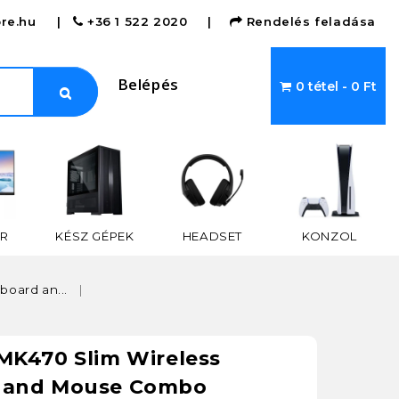
re.hu
|
+36 1 522 2020
|
Rendelés feladása
Belépés
0 tétel - 0 Ft
R
KÉSZ GÉPEK
HEADSET
KONZOL
board an...
MK470 Slim Wireless
 and Mouse Combo