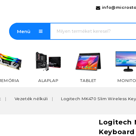
info@microsto
Menü
MEMÓRIA
ALAPLAP
TABLET
MONITO
t
Vezeték nélküli
Logitech MK470 Slim Wireless Key
Logitech 
Keyboard