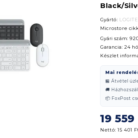
Black/Sil
Gyártó:
LOGIT
Microstore ci
Gyári szám: 92
Garancia: 24 h
Készlet inform
Mai rendelé
🏪 Átvétel üz
🚚 Házhozszáll
📦 FoxPost 
19 559
Nettó: 15 401 F