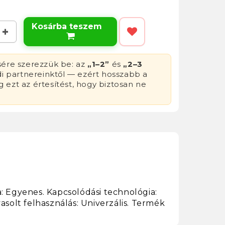
Kosárba teszem

sére szerezzük be: az
„1–2”
és
„2–3
di partnereinktől — ezért hosszabb a
g ezt az értesítést, hogy biztosan ne
a: Egyenes. Kapcsolódási technológia:
asolt felhasználás: Univerzális. Termék