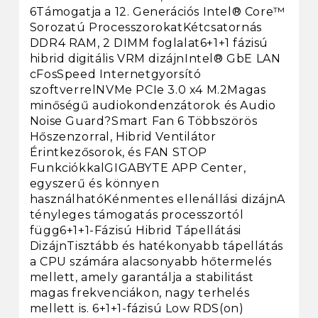
6Támogatja a 12. Generációs Intel® Core™
Sorozatú ProcesszorokatKétcsatornás
DDR4 RAM, 2 DIMM foglalat6+1+1 fázisú
hibrid digitális VRM dizájnIntel® GbE LAN
cFosSpeed Internetgyorsító
szoftverrelNVMe PCIe 3.0 x4 M.2Magas
minőségű audiokondenzátorok és Audio
Noise Guard?Smart Fan 6 Többszörös
Hőszenzorral, Hibrid Ventilátor
Érintkezősorok, és FAN STOP
FunkciókkalGIGABYTE APP Center,
egyszerű és könnyen
használhatóKénmentes ellenállási dizájnA
tényleges támogatás processzortól
függ6+1+1-Fázisú Hibrid Tápellátási
DizájnTisztább és hatékonyabb tápellátás
a CPU számára alacsonyabb hőtermelés
mellett, amely garantálja a stabilitást
magas frekvenciákon, nagy terhelés
mellett is. 6+1+1-fázisú Low RDS(on)