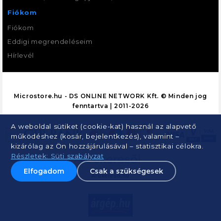
Fiókom
Fiókom
Eddigi megrendeléseim
Hírlevél
Microstore.hu - DS ONLINE NETWORK Kft. © Minden jog
fenntartva | 2011-2026
A weboldal sütiket (cookie-kat) használ az alapvető
működéshez (kosár, bejelentkezés), valamint –
kizárólag az Ön hozzájárulásával – statisztikai célokra.
Részletek: Süti szabályzat
Elfogadom
Csak a szükségesek
Árukereső.hu