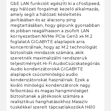
GbE LAN funkcióit egészíti ki a cFosSpeed,
egy hálózati forgalmat kezelő alkalmazás,
amely segít a hálózati késleltetés
javításában és az alacsony ping
megtartásában, hogy gépünk gyorsabban
és jobban reagálhasson a zsúfolt LAN
környezetben.NVMe PCIe Gen3 x4 M.2
foglalatA GIGABYTE alaplapok arra
koncentrálnak, hogy az M.2 technológiát
biztosítsák mindazok számára, akik
szeretnék maximalizálni rendszerük
teljesítményét.Hi-Fi AudioCsúcskategóriás
Audio kondenzátorokA GIGABYTE
alaplapok csúcsminőségű audio
kondenzátorokat használnak. Ezek a
kiváló minőségű kondenzátorok nagy
felbontású és magas hangminőséget
biztosítanak a játékosok számára a
realisztikus hanghatásokhoz.Masszív
tüskékkel szerelt tápcsatlakozókA H610