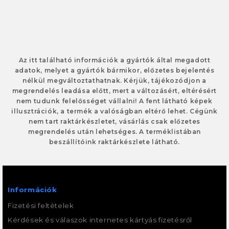
Az itt található információk a gyártók által megadott
adatok, melyet a gyártók bármikor, előzetes bejelentés
nélkül megváltoztathatnak. Kérjük, tájékozódjon a
megrendelés leadása előtt, mert a változásért, eltérésért
nem tudunk felelősséget vállalni! A fent látható képek
illusztrációk, a termék a valóságban eltérő lehet. Cégünk
nem tart raktárkészletet, vásárlás csak előzetes
megrendelés után lehetséges. A terméklistában
beszállítóink raktárkészlete látható.
Információk
Fizetési feltételek
Kérdések és válaszok internetes kártyás fizetésről