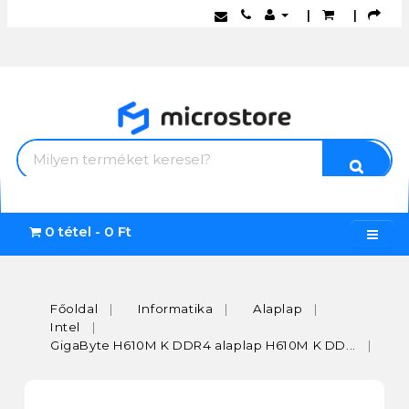
|
|
0 tétel - 0 Ft
Főoldal
Informatika
Alaplap
Intel
GigaByte H610M K DDR4 alaplap H610M K DD...