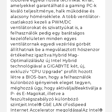
többféle egyedi hűtési technikát kínál,
amelyekkel garantálható a gaming PC-k
kiváló teljesítménye, halk működése és
alacsony hőmérséklete. A több ventilátor-
csatlakozó kezeli a PWM/DC
ventilátorokat és szivattyúkat is, a
felhasználók pedig egy barátságos
kezelőfelületen minden egyes
ventilátornak egyedi vezérlési görbét
állíthatnak be a megválasztott hőszenzor
értékeihez igazítva.Hybrid Mag-
OptimalizálásAz új Intel Hybrid
technológiával a GIGABYTE két, új,
exkluzív "CPU Upgrade" profilt hozott
létre a BIOS-ban, hogy a felhasználók
különböző igényeinek eleget tegyen,
méghozzá úgy, hogy aktiválja/deaktiválja a
P- és E-Magokat, illetve a
feszültségszabályzó különböző
szintjeit.Intel® GbE LAN cFosSpeed
Internet Accelerator megoldássalAz Intel®