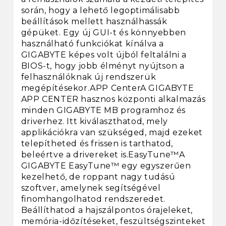
során, hogy a lehető legoptimálisabb
beállítások mellett használhassák
gépüket. Egy új GUI-t és könnyebben
használható funkciókat kínálva a
GIGABYTE képes volt újból feltalálni a
BIOS-t, hogy jobb élményt nyújtson a
felhasználóknak új rendszerük
megépítésekor.APP CenterA GIGABYTE
APP CENTER hasznos központi alkalmazás
minden GIGABYTE MB programhoz és
driverhez. Itt kiválaszthatod, mely
applikációkra van szükséged, majd ezeket
telepítheted és frissen is tarthatod,
beleértve a drivereket is.EasyTune™A
GIGABYTE EasyTune™ egy egyszerűen
kezelhető, de roppant nagy tudású
szoftver, amelynek segítségével
finomhangolhatod rendszeredet.
Beállíthatod a hajszálpontos órajeleket,
memória-időzítéseket, feszültségszinteket