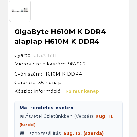
GigaByte H610M K DDR4
alaplap H610M K DDR4
Gyártó:
GIGABYTE
Microstore cikkszám:
982966
Gyári szám: H610M K DDR4
Garancia: 36 hónap
Készlet információ:
1-2 munkanap
Mai rendelés esetén
🏪 Átvétel üzletünkben (Vecsés):
aug. 11.
(kedd)
🚚 Házhozszállítás:
aug. 12. (szerda)