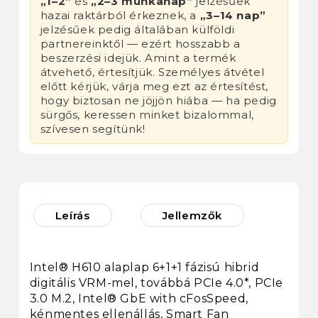
„1–2”
és
„2–3 munkanap”
jelzésűek
hazai raktárból érkeznek, a
„3–14 nap”
jelzésűek pedig általában külföldi
partnereinktől — ezért hosszabb a
beszerzési idejük. Amint a termék
átvehető, értesítjük. Személyes átvétel
előtt kérjük, várja meg ezt az értesítést,
hogy biztosan ne jöjjön hiába — ha pedig
sürgős, keressen minket bizalommal,
szívesen segítünk!
Leírás
Jellemzők
Intel® H610 alaplap 6+1+1 fázisú hibrid
digitális VRM-mel, továbbá PCIe 4.0*, PCIe
3.0 M.2, Intel® GbE with cFosSpeed,
kénmentes ellenállás, Smart Fan