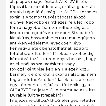
alaplapok megerősített ATX 12V 8-tűs
tápcsatlakozókat kaptak, ezáltal garantált
a stabil tápellátás még tartós CPU-terhelés
során is.A tömör tüskés tápcsatlakozó
előnyei Nagyobb érintkezési felület Több
fém a nagyobb áramterhelhetőség és a
kisebb melegedés érdekében Strapabíró
kialakítás, hosszabb élettartamA legújabb
anti-kén védelemA levegőben lévő
kénvegyületek behatolhatnak az apró
felületszerelt ellenállásokba, ezzel pedig
kémiai változást eredményezhetnek, hogy
az ellenállás szakadásként, vagy
rövidzárként viselkedjen. Ha ezek közül
bármelyik előfordul, akkor az alaplap nem
fog elindulni. Az ellenállások felszerelése
egy kénmentes eljárással történik, így a
GIGABYTE teljesen új jelentést ad az Ultra
Durable (Ultra-strapabíró)
kifejezésnek.BIOSA BIOS elengedhetetlen
a felhasználók számára a kezdeti telepítés