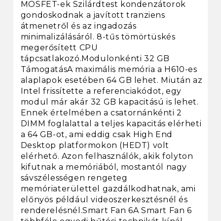
MOSFET-ek Szilárdtest kondenzátorok
gondoskodnak a javított tranziens
átmenetről és az ingadozás
minimalizálásáról. 8-tűs tömörtüskés
megerősített CPU
tápcsatlakozó.Modulonkénti 32 GB
TámogatásA maximális memória a H610-es
alaplapok esetében 64 GB lehet. Miután az
Intel frissítette a referenciakódot, egy
modul már akár 32 GB kapacitású is lehet.
Ennek értelmében a csatornánkénti 2
DIMM foglalattal a teljes kapacitás elérheti
a 64 GB-ot, ami eddig csak High End
Desktop platformokon (HEDT) volt
elérhető. Azon felhasználók, akik folyton
kifutnak a memóriából, mostantól nagy
sávszélességen rengeteg
memóriaterülettel gazdálkodhatnak, ami
előnyös például videoszerkesztésnél és
renderelésnél.Smart Fan 6A Smart Fan 6