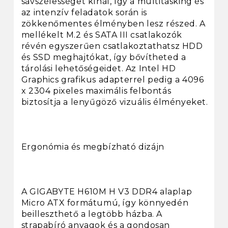
sávszélességet kínál, így a multitasking és
az intenzív feladatok során is
zökkenőmentes élményben lesz részed. A
mellékelt M.2 és SATA III csatlakozók
révén egyszerűen csatlakoztathatsz HDD
és SSD meghajtókat, így bővítheted a
tárolási lehetőségeidet. Az Intel HD
Graphics grafikus adapterrel pedig a 4096
x 2304 pixeles maximális felbontás
biztosítja a lenyűgöző vizuális élményeket.
Ergonómia és megbízható dizájn
A GIGABYTE H610M H V3 DDR4 alaplap
Micro ATX formátumú, így könnyedén
beilleszthető a legtöbb házba. A
strapabíró anyagok és a gondosan