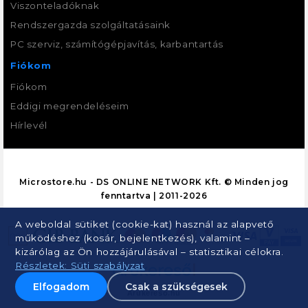
Viszonteladóknak
Rendszergazda szolgáltatásaink
PC szerviz, számítógépjavítás, karbantartás
Fiókom
Fiókom
Eddigi megrendeléseim
Hírlevél
Microstore.hu - DS ONLINE NETWORK Kft. © Minden jog
fenntartva | 2011-2026
A weboldal sütiket (cookie-kat) használ az alapvető
működéshez (kosár, bejelentkezés), valamint –
kizárólag az Ön hozzájárulásával – statisztikai célokra.
Részletek: Süti szabályzat
Elfogadom
Csak a szükségesek
Árukereső.hu