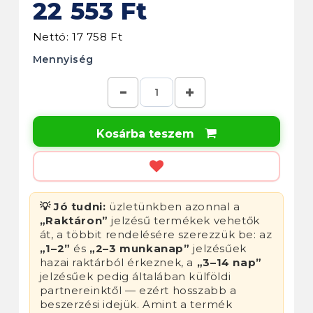
22 553 Ft
Nettó: 17 758 Ft
Mennyiség
Kosárba teszem

💡 Jó tudni:
üzletünkben azonnal a
„Raktáron”
jelzésű termékek vehetők
át, a többit rendelésére szerezzük be: az
„1–2”
és
„2–3 munkanap”
jelzésűek
hazai raktárból érkeznek, a
„3–14 nap”
jelzésűek pedig általában külföldi
partnereinktől — ezért hosszabb a
beszerzési idejük. Amint a termék