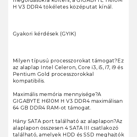
megoldásokra költeni, a GIGABYTE H610M
H V3 DDR4 tökéletes középutat kínál.
Gyakori kérdések (GYIK)
Milyen típusú processzorokat támogat?Ez
az alaplap Intel Celeron, Core i3, i5, i7, i9 és
Pentium Gold processzorokkal
kompatibilis.
Maximális memória mennyisége?A
GIGABYTE H610M H V3 DDR4 maximálisan
64 GB DDR4 RAM-ot támogat.
Hány SATA port található az alaplapon?Az
alaplapon összesen 4 SATA III csatlakozó
található, amelyek HDD és SSD meghajtók