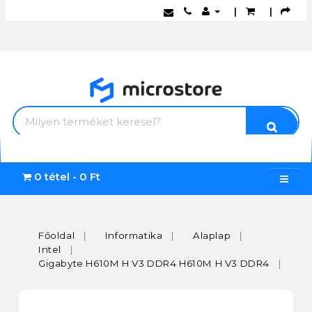
|
|
0 tétel - 0 Ft
Főoldal
Informatika
Alaplap
Intel
Gigabyte H610M H V3 DDR4 H610M H V3 DDR4