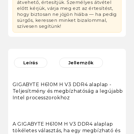
átvehető, értesítjük. Személyes átvétel
előtt kérjük, várja meg ezt az értesítést,
hogy biztosan ne jöjjön hiába — ha pedig
sürgős, keressen minket bizalommal,
szívesen segítünk!
Leírás
Jellemzők
GIGABYTE H610M H V3 DDR4 alaplap -
Teljesítmény és megbízhatóság a legújabb
Intel processzorokhoz
A GIGABYTE H610M H V3 DDR4 alaplap
tökéletes választás, ha egy megbízható és