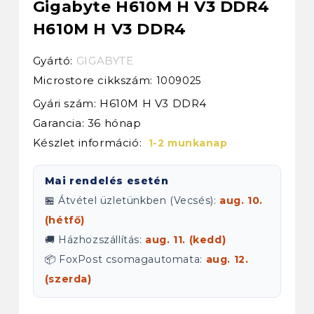
Gigabyte H610M H V3 DDR4
H610M H V3 DDR4
Gyártó:
GIGABYTE
Microstore cikkszám:
1009025
Gyári szám: H610M H V3 DDR4
Garancia: 36 hónap
Készlet információ:
1-2 munkanap
Mai rendelés esetén
🏪 Átvétel üzletünkben (Vecsés):
aug. 10.
(hétfő)
🚚 Házhozszállítás:
aug. 11. (kedd)
📦 FoxPost csomagautomata:
aug. 12.
(szerda)