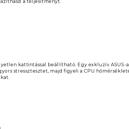
gazíthasd a teljesítményt.
egyetlen kattintással beállítható. Egy exkluzív ASU
y gyors stressztesztet, majd figyeli a CPU hőmérsékl
okat.
g