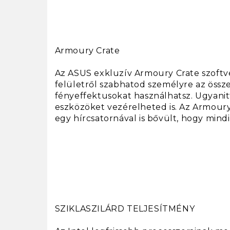
Armoury Crate
Az ASUS exkluzív Armoury Crate szoftve
felületről szabhatod személyre az össz
fényeffektusokat használhatsz. Ugyanit
eszközöket vezérelheted is. Az Armoury
egy hírcsatornával is bővült, hogy min
SZIKLASZILÁRD TELJESÍTMÉNY