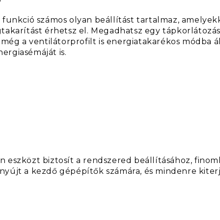
 funkció számos olyan beállítást tartalmaz, amelyek
akarítást érhetsz el. Megadhatsz egy tápkorlátozási
 még a ventilátorprofilt is energiatakarékos módba ál
ergiasémáját is.
 eszközt biztosít a rendszered beállításához, fino
yújt a kezdő gépépítők számára, és mindenre kiterj