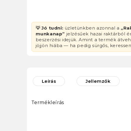
💡 Jó tudni:
üzletünkben azonnal a
„Ra
munkanap”
jelzésűek hazai raktárból 
beszerzési idejük. Amint a termék átvehe
jöjjön hiába — ha pedig sürgős, keresse
Leírás
Jellemzők
Termékleírás