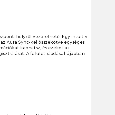
ponti helyről vezérelhető. Egy intuitív
t az Aura Sync-kel összekötve egységes
mációkat kaphatsz, és ezeket az
sztrálását. A felület ráadásul újabban