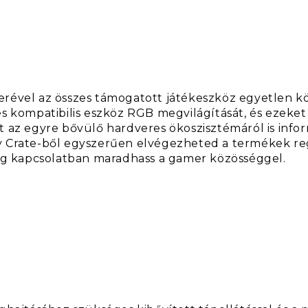
rével az összes támogatott játékeszköz egyetlen köz
es kompatibilis eszköz RGB megvilágítását, és ezeke
t az egyre bővülő hardveres ökoszisztémáról is infor
 Crate-ből egyszerűen elvégezheted a termékek regi
dig kapcsolatban maradhass a gamer közösséggel.