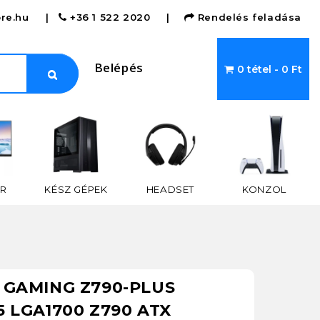
re.hu
|
+36 1 522 2020
|
Rendelés feladása
Belépés
0 tétel - 0 Ft
R
KÉSZ GÉPEK
HEADSET
KONZOL
 GAMING Z790-PLUS
5 LGA1700 Z790 ATX