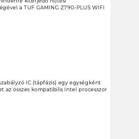
mindenre kiterjedő hűtési
ességével a TUF GAMING Z790-PLUS WIFI
szabályzó IC (tápfázis) egy egységként
t az összes kompatibilis Intel processzor