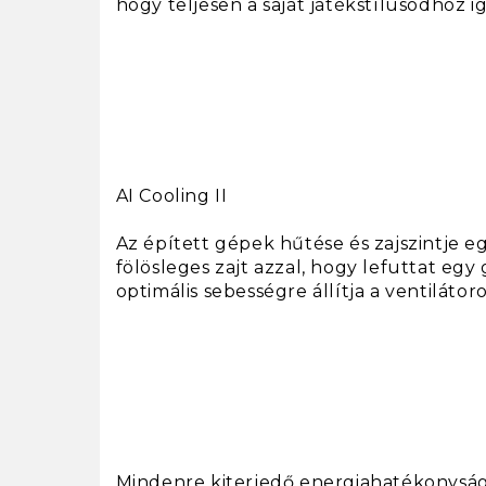
hogy teljesen a saját játékstílusodhoz i
AI Cooling II
Az épített gépek hűtése és zajszintje 
fölösleges zajt azzal, hogy lefuttat eg
optimális sebességre állítja a ventilátor
Mindenre kiterjedő energiahatékonysá