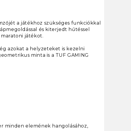
mzőjét a játékhoz szükséges funkciókkal
 tápmegoldással és kiterjedt hűtéssel
 maratoni játékot.
g azokat a helyzeteket is kezelni
 geometrikus minta is a TUF GAMING
zer minden elemének hangolásához,