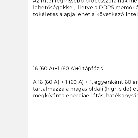
Az Intel legfrissebb processzorainak me
lehetőségekkel, illetve a DDR5 memór
tökéletes alapja lehet a következő Int
16 (60 A)+1 (60 A)+1 tápfázis
A 16 (60 A) + 1 (60 A) + 1, egyenként 6
tartalmazza a magas oldali (high side) é
megkívánta energiaellátás, hatékonyság 