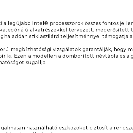
a legújabb Intel® processzorok összes fontos jelle
ari kategóriájú alkatrészekkel tervezett, megerősített
ghaladóan sziklaszilárd teljesítménnyel támogatja a
rú megbízhatósági vizsgálatok garantálják, hogy mé
ír ki. Ezen a modellen a domborított névtábla és a
hatóságot sugallja.
almasan használható eszközöket biztosít a rends