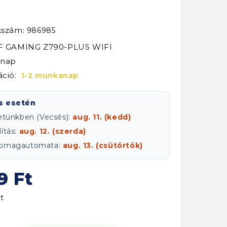
kkszám:
986985
UF GAMING Z790-PLUS WIFI
ónap
áció:
1-2 munkanap
s esetén
letünkben (Vecsés):
aug. 11. (kedd)
ítás:
aug. 12. (szerda)
csomagautomata:
aug. 13. (csütörtök)
9 Ft
t