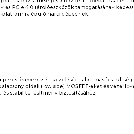
ghajtásához szükséges kibővített tápellátással és a 
iák és PCIe 4.0 tárolóeszközök támogatásának kép
el-platformra épülő harci gépednek.
0 amperes áramerősség kezelésére alkalmas feszültség
s alacsony oldali (low side) MOSFET-eket és vezérlőke
és stabil teljesítmény biztosításához.