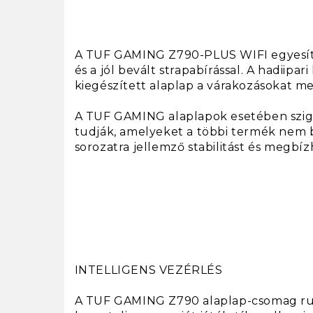
A TUF GAMING Z790-PLUS WIFI egyesíti 
és a jól bevált strapabírással. A hadiip
kiegészített alaplap a várakozásokat me
A TUF GAMING alaplapok esetében szigo
tudják, amelyeket a többi termék nem b
sorozatra jellemző stabilitást és megbíz
INTELLIGENS VEZÉRLÉS
A TUF GAMING Z790 alaplap-csomag rug