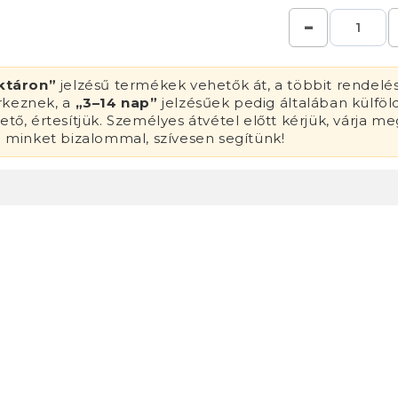
ktáron”
jelzésű termékek vehetők át, a többit rendelé
érkeznek, a
„3–14 nap”
jelzésűek pedig általában külföl
tő, értesítjük. Személyes átvétel előtt kérjük, várja me
n minket bizalommal, szívesen segítünk!