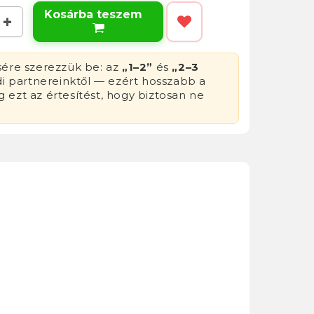
Kosárba teszem

sére szerezzük be: az
„1–2”
és
„2–3
di partnereinktől — ezért hosszabb a
g ezt az értesítést, hogy biztosan ne