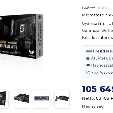
Gyártó:
ASUS
Microstore ci
Gyári szám: T
Garancia: 36 h
Készlet inform
Mai rendelé
🏪 Átvétel üz
🚚 Házhozszáll
📦 FoxPost 
105 64
Nettó: 83 188 F
Mennyiség