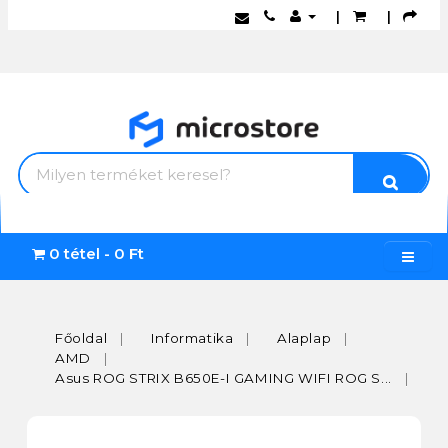
|
|
0 tétel - 0 Ft
Főoldal
Informatika
Alaplap
AMD
Asus ROG STRIX B650E-I GAMING WIFI ROG S...