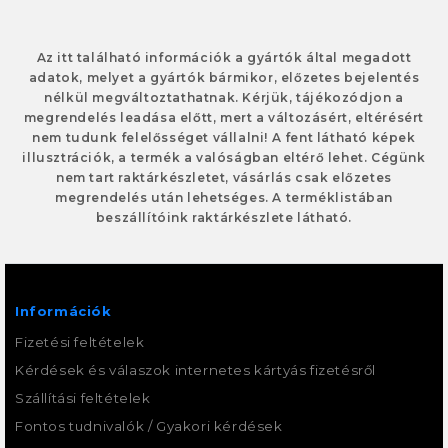
Az itt található információk a gyártók által megadott
adatok, melyet a gyártók bármikor, előzetes bejelentés
nélkül megváltoztathatnak. Kérjük, tájékozódjon a
megrendelés leadása előtt, mert a változásért, eltérésért
nem tudunk felelősséget vállalni! A fent látható képek
illusztrációk, a termék a valóságban eltérő lehet. Cégünk
nem tart raktárkészletet, vásárlás csak előzetes
megrendelés után lehetséges. A terméklistában
beszállítóink raktárkészlete látható.
Információk
Fizetési feltételek
Kérdések és válaszok internetes kártyás fizetésről
Szállítási feltételek
Fontos tudnivalók / Gyakori kérdések