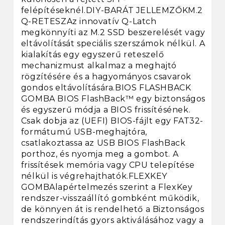
felépítéseknél.DIY-BARÁT JELLEMZŐKM.2
Q-RETESZAz innovatív Q-Latch
megkönnyíti az M.2 SSD beszerelését vagy
eltávolítását speciális szerszámok nélkül. A
kialakítás egy egyszerű reteszelő
mechanizmust alkalmaz a meghajtó
rögzítésére és a hagyományos csavarok
gondos eltávolítására.BIOS FLASHBACK
GOMBA BIOS FlashBack™ egy biztonságos
és egyszerű módja a BIOS frissítésének.
Csak dobja az (UEFI) BIOS-fájlt egy FAT32-
formátumú USB-meghajtóra,
csatlakoztassa az USB BIOS FlashBack
porthoz, és nyomja meg a gombot. A
frissítések memória vagy CPU telepítése
nélkül is végrehajthatók.FLEXKEY
GOMBAlapértelmezés szerint a FlexKey
rendszer-visszaállító gombként működik,
de könnyen át is rendelhető a Biztonságos
rendszerindítás gyors aktiválásához vagy a