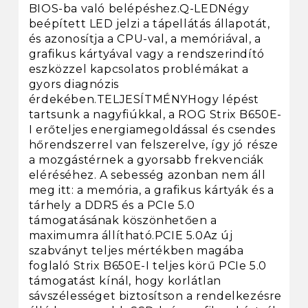
BIOS-ba való belépéshez.Q-LEDNégy
beépített LED jelzi a tápellátás állapotát,
és azonosítja a CPU-val, a memóriával, a
grafikus kártyával vagy a rendszerindító
eszközzel kapcsolatos problémákat a
gyors diagnózis
érdekében.TELJESÍTMÉNYHogy lépést
tartsunk a nagyfiúkkal, a ROG Strix B650E-
I erőteljes energiamegoldással és csendes
hőrendszerrel van felszerelve, így jó része
a mozgástérnek a gyorsabb frekvenciák
eléréséhez. A sebesség azonban nem áll
meg itt: a memória, a grafikus kártyák és a
tárhely a DDR5 és a PCIe 5.0
támogatásának köszönhetően a
maximumra állítható.PCIE 5.0Az új
szabványt teljes mértékben magába
foglaló Strix B650E-I teljes körű PCIe 5.0
támogatást kínál, hogy korlátlan
sávszélességet biztosítson a rendelkezésre