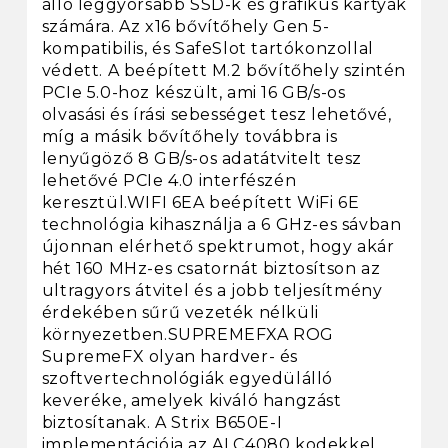
álló leggyorsabb SSD-k és grafikus kártyák
számára. Az x16 bővítőhely Gen 5-
kompatibilis, és SafeSlot tartókonzollal
védett. A beépített M.2 bővítőhely szintén
PCIe 5.0-hoz készült, ami 16 GB/s-os
olvasási és írási sebességet tesz lehetővé,
míg a másik bővítőhely továbbra is
lenyűgöző 8 GB/s-os adatátvitelt tesz
lehetővé PCIe 4.0 interfészén
keresztül.WIFI 6EA beépített WiFi 6E
technológia kihasználja a 6 GHz-es sávban
újonnan elérhető spektrumot, hogy akár
hét 160 MHz-es csatornát biztosítson az
ultragyors átvitel és a jobb teljesítmény
érdekében sűrű vezeték nélküli
környezetben.SUPREMEFXA ROG
SupremeFX olyan hardver- és
szoftvertechnológiák egyedülálló
keveréke, amelyek kiváló hangzást
biztosítanak. A Strix B650E-I
implementációja az ALC4080 kodekkel