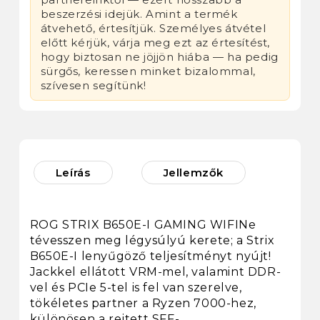
beszerzési idejük. Amint a termék
átvehető, értesítjük. Személyes átvétel
előtt kérjük, várja meg ezt az értesítést,
hogy biztosan ne jöjjön hiába — ha pedig
sürgős, keressen minket bizalommal,
szívesen segítünk!
Leírás
Jellemzők
ROG STRIX B650E-I GAMING WIFINe
tévesszen meg légysúlyú kerete; a Strix
B650E-I lenyűgöző teljesítményt nyújt!
Jackkel ellátott VRM-mel, valamint DDR-
vel és PCIe 5-tel is fel van szerelve,
tökéletes partner a Ryzen 7000-hez,
különösen a rejtett SFF-