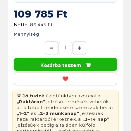
109 785 Ft
Nettó: 86 445 Ft
Mennyiség
Kosárba teszem

💡 Jó tudni:
üzletünkben azonnal a
„Raktáron”
jelzésű termékek vehetők
át, a többit rendelésére szerezzük be: az
„1–2”
és
„2–3 munkanap”
jelzésűek
hazai raktárból érkeznek, a
„3–14 nap”
jelzésűek pedig általában külföldi
partnereinktől — ezért hosszabb a