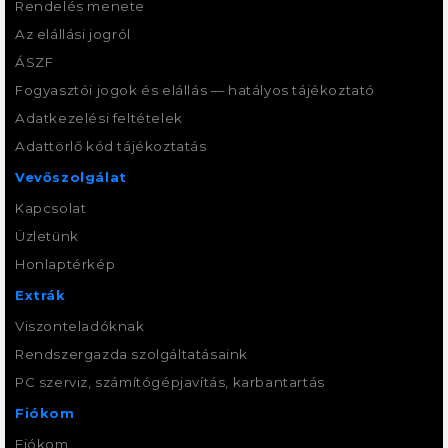
Rendelés menete
Az elállási jogról
ÁSZF
Fogyasztói jogok és elállás — hatályos tájékoztató
Adatkezelési feltételek
Adattörlő kód tájékoztatás
Vevőszolgálat
Kapcsolat
Üzletünk
Honlaptérkép
Extrák
Viszonteladóknak
Rendszergazda szolgáltatásaink
PC szerviz, számítógépjavítás, karbantartás
Fiókom
Fiókom