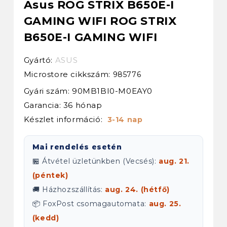
Asus ROG STRIX B650E-I
GAMING WIFI ROG STRIX
B650E-I GAMING WIFI
Gyártó:
ASUS
Microstore cikkszám:
985776
Gyári szám: 90MB1BI0-M0EAY0
Garancia: 36 hónap
Készlet információ:
3-14 nap
Mai rendelés esetén
🏪 Átvétel üzletünkben (Vecsés):
aug. 21.
(péntek)
🚚 Házhozszállítás:
aug. 24. (hétfő)
📦 FoxPost csomagautomata:
aug. 25.
(kedd)