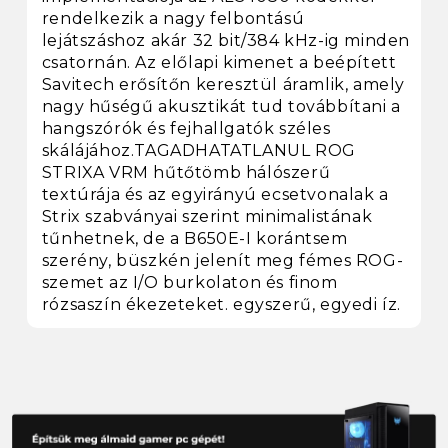
rendelkezik a nagy felbontású
lejátszáshoz akár 32 bit/384 kHz-ig minden
csatornán. Az előlapi kimenet a beépített
Savitech erősítőn keresztül áramlik, amely
nagy hűségű akusztikát tud továbbítani a
hangszórók és fejhallgatók széles
skálájához.TAGADHATATLANUL ROG
STRIXA VRM hűtőtömb hálószerű
textúrája és az egyirányú ecsetvonalak a
Strix szabványai szerint minimalistának
tűnhetnek, de a B650E-I korántsem
szerény, büszkén jelenít meg fémes ROG-
szemet az I/O burkolaton és finom
rózsaszín ékezeteket. egyszerű, egyedi íz.