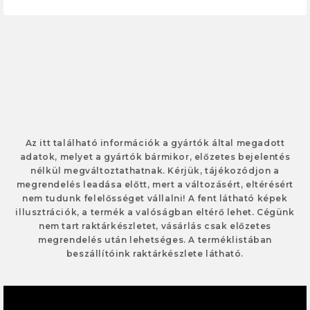
Az itt található információk a gyártók által megadott
adatok, melyet a gyártók bármikor, előzetes bejelentés
nélkül megváltoztathatnak. Kérjük, tájékozódjon a
megrendelés leadása előtt, mert a változásért, eltérésért
nem tudunk felelősséget vállalni! A fent látható képek
illusztrációk, a termék a valóságban eltérő lehet. Cégünk
nem tart raktárkészletet, vásárlás csak előzetes
megrendelés után lehetséges. A terméklistában
beszállítóink raktárkészlete látható.