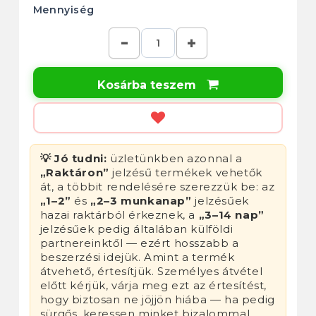
Mennyiség
Kosárba teszem

💡 Jó tudni:
üzletünkben azonnal a
„Raktáron”
jelzésű termékek vehetők
át, a többit rendelésére szerezzük be: az
„1–2”
és
„2–3 munkanap”
jelzésűek
hazai raktárból érkeznek, a
„3–14 nap”
jelzésűek pedig általában külföldi
partnereinktől — ezért hosszabb a
beszerzési idejük. Amint a termék
átvehető, értesítjük. Személyes átvétel
előtt kérjük, várja meg ezt az értesítést,
hogy biztosan ne jöjjön hiába — ha pedig
sürgős, keressen minket bizalommal,