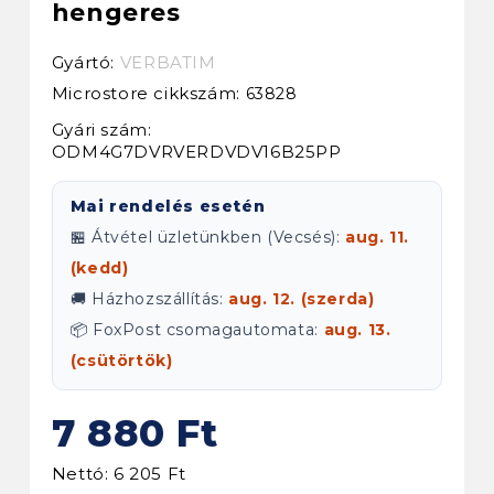
hengeres
Gyártó:
VERBATIM
Microstore cikkszám:
63828
Gyári szám:
ODM4G7DVRVERDVDV16B25PP
Mai rendelés esetén
🏪 Átvétel üzletünkben (Vecsés):
aug. 11.
(kedd)
🚚 Házhozszállítás:
aug. 12. (szerda)
📦 FoxPost csomagautomata:
aug. 13.
(csütörtök)
7 880 Ft
Nettó: 6 205 Ft