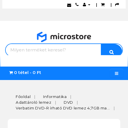
|
|
0 tétel - 0 Ft
Főoldal
Informatika
Adattároló lemez
DVD
Verbatim DVD-R írható DVD lemez 4,7GB ma...