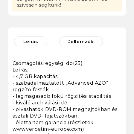
szívesen segítünk!
Leírás
Jellemzők
Csomagolási egység: db(25)
Leírás:
- 4,7 GB kapacitás
- szabadalmaztatott „Advanced AZO”
rögzítő festék
- legmagasabb fokú rögzítési stabilitás
- kiváló archiválási idő
- olvashatók DVD-ROM meghajtókban és
asztali DVD- lejátszókban
- élettartam garancia (részletek:
www.verbatim-europe.com)