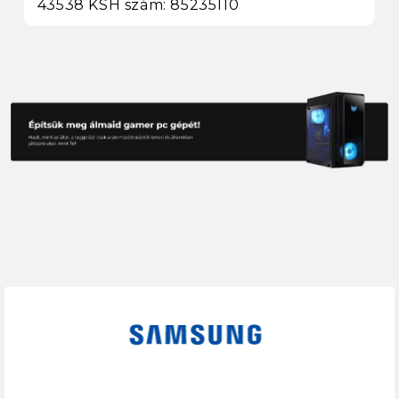
43538 KSH szám: 85235110