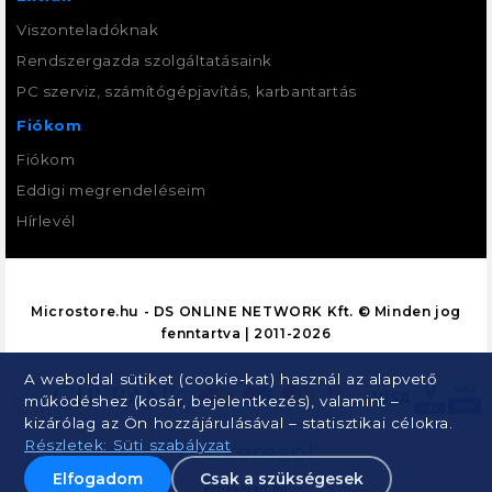
Viszonteladóknak
Rendszergazda szolgáltatásaink
PC szerviz, számítógépjavítás, karbantartás
Fiókom
Fiókom
Eddigi megrendeléseim
Hírlevél
Microstore.hu - DS ONLINE NETWORK Kft. © Minden jog
fenntartva | 2011-2026
A weboldal sütiket (cookie-kat) használ az alapvető
működéshez (kosár, bejelentkezés), valamint –
kizárólag az Ön hozzájárulásával – statisztikai célokra.
Részletek: Süti szabályzat
Elfogadom
Csak a szükségesek
Árukereső.hu