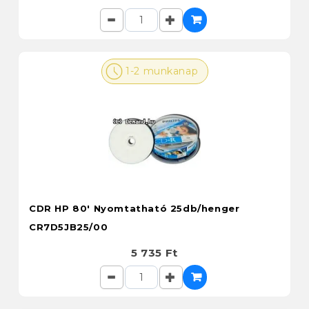
1-2 munkanap
CDR HP 80' Nyomtatható 25db/henger
CR7D5JB25/00
5 735 Ft