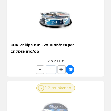
CDR Philips 80' 52x 10db/henger
CR7D5NB10/00
2 771 Ft
1-2 munkanap