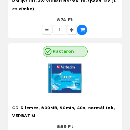
Philips CD-RW 700MB Normal Hi-speed 12x (1-
es címke)
874 Ft
Raktáron
CD-R lemez, 800MB, 90min, 40x, normál tok,
VERBATIM
889 Ft