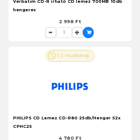
Verbatim CD-R írható CD lemez 700MB 10db
hengeres
2 998 Ft
1-2 munkanap
PHILIPS CD Lemez CD-R80 25db/Henger 52x
CPHC25
4 780 Ft