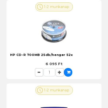
1-2 munkanap
HP CD-R 700MB 25db/henger 52x
6 095 Ft
1-2 munkanap