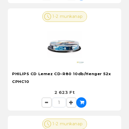
1-2 munkanap
PHILIPS CD Lemez CD-R80 10db/Henger 52x
CPHC10
2 623 Ft
1-2 munkanap