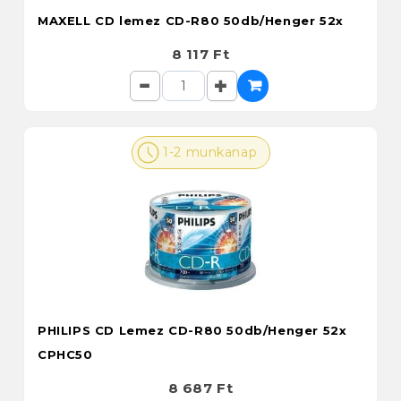
MAXELL CD lemez CD-R80 50db/Henger 52x
8 117 Ft
1-2 munkanap
PHILIPS CD Lemez CD-R80 50db/Henger 52x
CPHC50
8 687 Ft