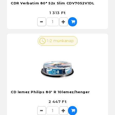
CDR Verbatim 80" 52x Slim CDV7052V1DL
1 313 Ft
1-2 munkanap
CD lemez Philips 80' R 10lemez/henger
2 447 Ft