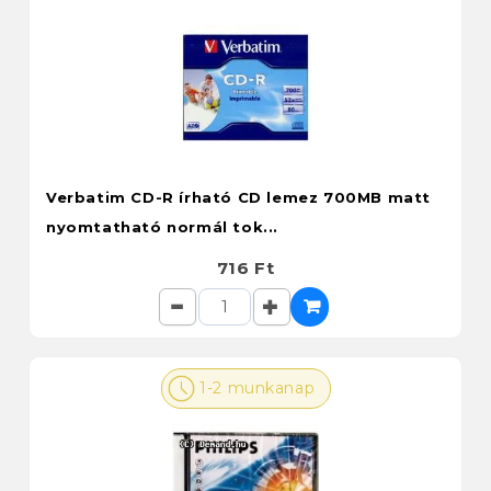
Verbatim CD-R írható CD lemez 700MB matt
nyomtatható normál tok...
716 Ft
1-2 munkanap