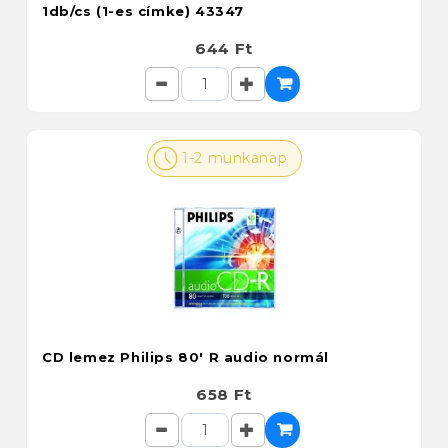
1db/cs (1-es címke) 43347
644 Ft
1-2 munkanap
CD lemez Philips 80' R audio normál
658 Ft