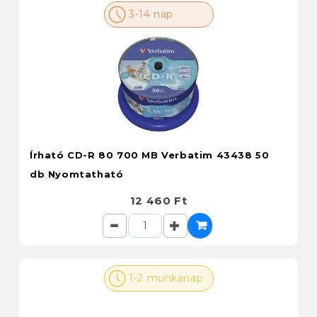
3-14 nap
Írható CD-R 80 700 MB Verbatim 43438 50
db Nyomtatható
12 460 Ft
1-2 munkanap