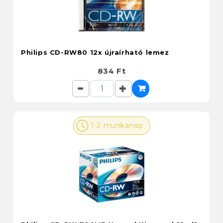
Philips CD-RW80 12x újraírható lemez
834 Ft
1-2 munkanap