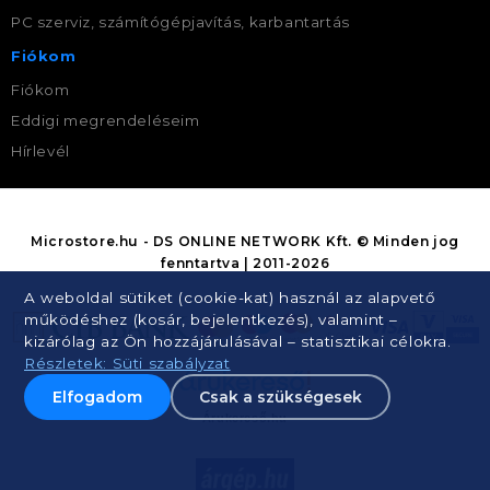
PC szerviz, számítógépjavítás, karbantartás
Fiókom
Fiókom
Eddigi megrendeléseim
Hírlevél
Microstore.hu - DS ONLINE NETWORK Kft. © Minden jog
fenntartva | 2011-2026
A weboldal sütiket (cookie-kat) használ az alapvető
működéshez (kosár, bejelentkezés), valamint –
kizárólag az Ön hozzájárulásával – statisztikai célokra.
Részletek: Süti szabályzat
Elfogadom
Csak a szükségesek
Árukereső.hu