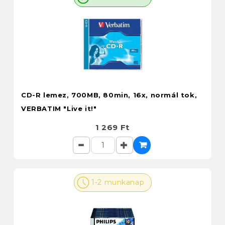
CD-R lemez, 700MB, 80min, 16x, normál tok,
VERBATIM "Live it!"
1 269 Ft
1-2 munkanap