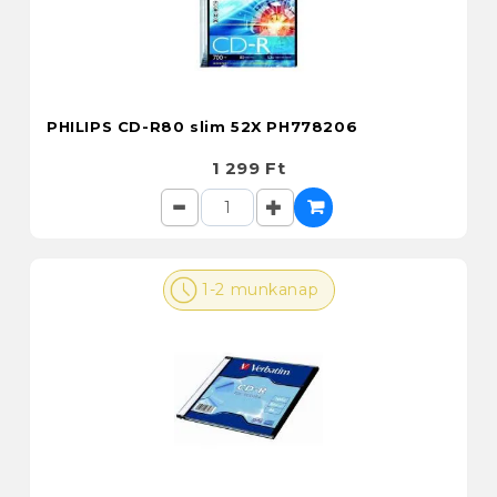
PHILIPS CD-R80 slim 52X PH778206
1 299 Ft
1-2 munkanap