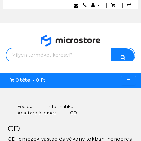
|
|
0 tétel - 0 Ft
Főoldal
Informatika
Adattároló lemez
CD
CD
CD lemezek vastag és vékony tokban, hengeres