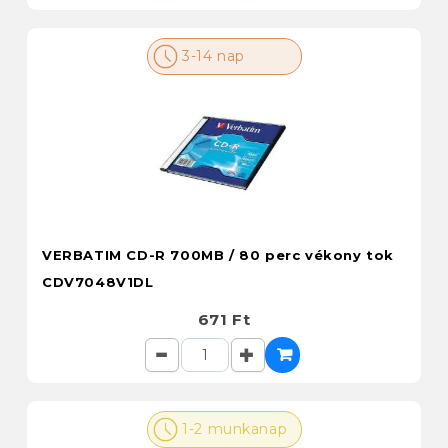
3-14 nap
VERBATIM CD-R 700MB / 80 perc vékony tok
CDV7048V1DL
671 Ft
1-2 munkanap