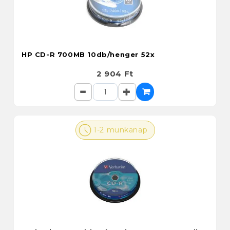
HP CD-R 700MB 10db/henger 52x
2 904 Ft
1-2 munkanap