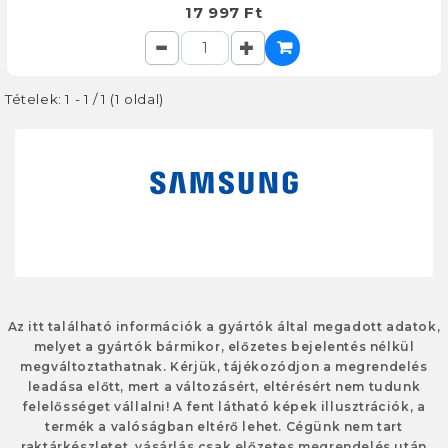
17 997 Ft
Tételek: 1 - 1 / 1 (1 oldal)
Az itt található információk a gyártók által megadott adatok,
melyet a gyártók bármikor, előzetes bejelentés nélkül
megváltoztathatnak. Kérjük, tájékozódjon a megrendelés
leadása előtt, mert a változásért, eltérésért nem tudunk
felelősséget vállalni! A fent látható képek illusztrációk, a
termék a valóságban eltérő lehet. Cégünk nem tart
raktárkészletet, vásárlás csak előzetes megrendelés után