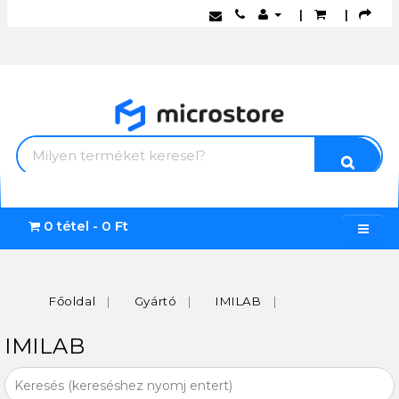
|
|
0 tétel - 0 Ft
Főoldal
Gyártó
IMILAB
IMILAB