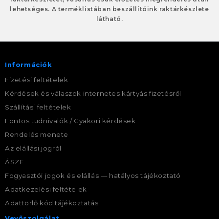
lehetséges. A terméklistában beszállítóink raktárkészlete
látható.
Információk
Fizetési feltételek
Kérdések és válaszok internetes kártyás fizetésről
Szállítási feltételek
Fontos tudnivalók / Gyakori kérdések
Rendelés menete
Az elállási jogról
ÁSZF
Fogyasztói jogok és elállás — hatályos tájékoztató
Adatkezelési feltételek
Adattörlő kód tájékoztatás
Vevőszolgálat