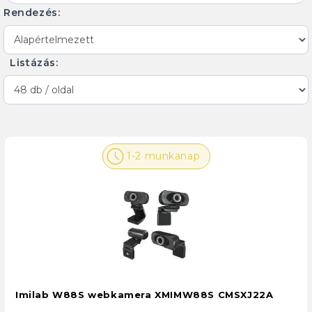
Rendezés:
Listázás:
1-2 munkanap
Imilab W88S webkamera XMIMW88S CMSXJ22A