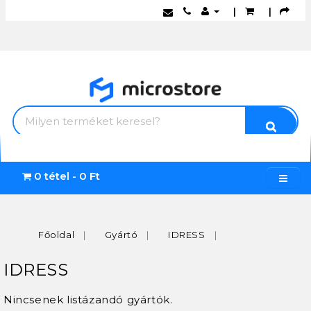
|
|
0 tétel - 0 Ft
Főoldal
Gyártó
IDRESS
IDRESS
Nincsenek listázandó gyártók.