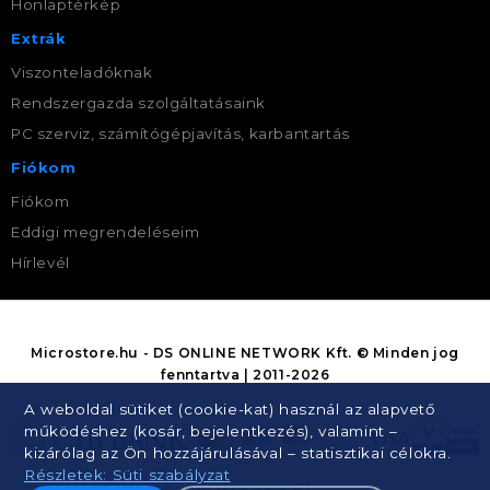
Honlaptérkép
Extrák
Viszonteladóknak
Rendszergazda szolgáltatásaink
PC szerviz, számítógépjavítás, karbantartás
Fiókom
Fiókom
Eddigi megrendeléseim
Hírlevél
Microstore.hu - DS ONLINE NETWORK Kft. © Minden jog
fenntartva | 2011-2026
A weboldal sütiket (cookie-kat) használ az alapvető
működéshez (kosár, bejelentkezés), valamint –
kizárólag az Ön hozzájárulásával – statisztikai célokra.
Részletek: Süti szabályzat