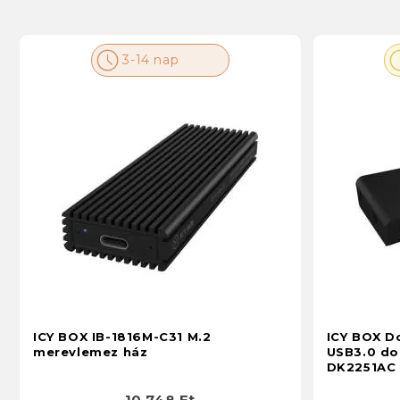
3-14 nap
ICY BOX IB-1816M-C31 M.2
ICY BOX Do
merevlemez ház
USB3.0 do
DK2251AC
10 748 Ft