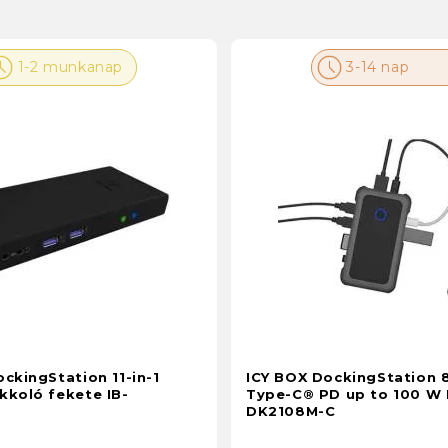
1-2 munkanap
3-14 nap
ckingStation 11-in-1
ICY BOX DockingStation 8
kkoló fekete IB-
Type-C® PD up to 100 W 
DK2108M-C