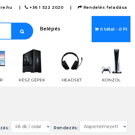
re.hu
|
+36 1 522 2020
|
Rendelés feladása
Belépés
0 tétel - 0 Ft
R
KÉSZ GÉPEK
HEADSET
KONZOL
ázás:
Rendezés: