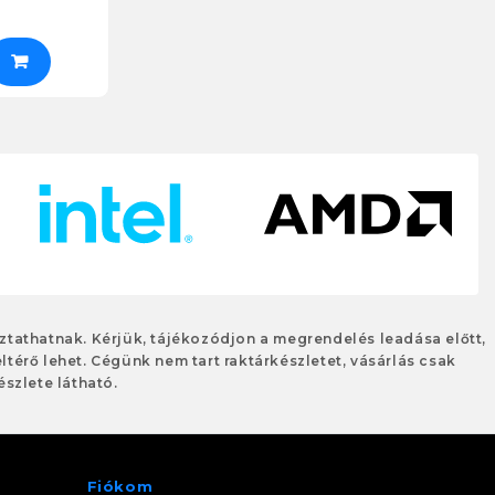
oztathatnak. Kérjük, tájékozódjon a megrendelés leadása előtt,
eltérő lehet. Cégünk nem tart raktárkészletet, vásárlás csak
szlete látható.
Fiókom