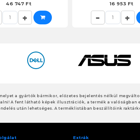
46 747 Ft
16 953 Ft
 melyet a gyártók bármikor, előzetes bejelentés nélkül megvált
alni! A fent látható képek illusztrációk, a termék a valóságban 
ndelés után lehetséges. A terméklistában beszállítóink raktárké
olgálat
Extrák