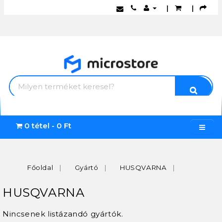
|
|
0 tétel - 0 Ft
Főoldal
Gyártó
HUSQVARNA
HUSQVARNA
Nincsenek listázandó gyártók.