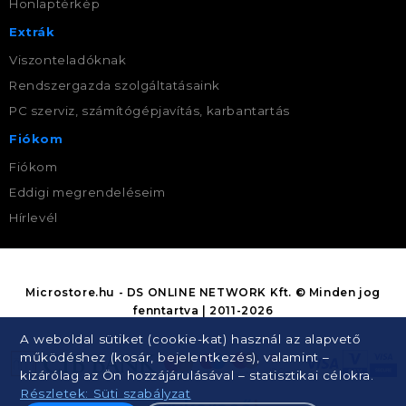
Honlaptérkép
Extrák
Viszonteladóknak
Rendszergazda szolgáltatásaink
PC szerviz, számítógépjavítás, karbantartás
Fiókom
Fiókom
Eddigi megrendeléseim
Hírlevél
Microstore.hu - DS ONLINE NETWORK Kft. © Minden jog
fenntartva | 2011-2026
A weboldal sütiket (cookie-kat) használ az alapvető
működéshez (kosár, bejelentkezés), valamint –
kizárólag az Ön hozzájárulásával – statisztikai célokra.
Részletek: Süti szabályzat